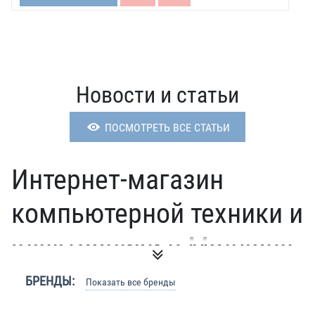
Новости и статьи
ПОСМОТРЕТЬ ВСЕ СТАТЬИ
Интернет-магазин
компьютерной техники и
электроники в Молдове
Цифровая техника, ноутбуки, планшеты, компьютеры,
БРЕНДЫ:
Показать все бренды
мобильные телефоны и другие электронные устройства
постепенно так вошли в нашу жизнь, что теперь и сложно