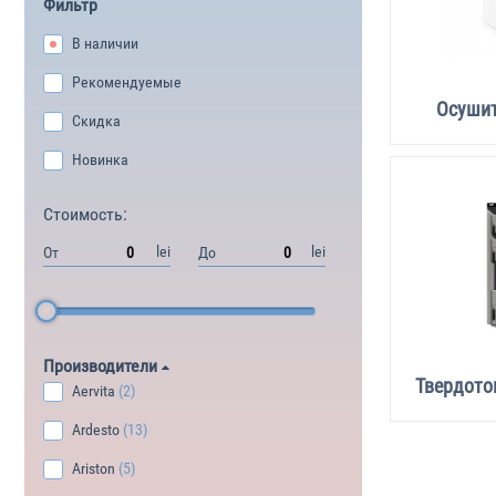
Фильтр
В наличии
Рекомендуемые
Осушит
Скидка
Новинка
Стоимость:
lei
lei
От
До
Производители
Твердото
Aervita
(2)
Ardesto
(13)
Ariston
(5)