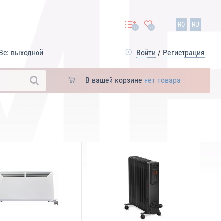
RO
RU
0
0
Вс: выходной
Войти
/
Регистрация
В вашей корзине
нет товара