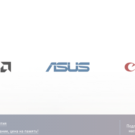
нтия
Подп
нас
ние, цена на память!