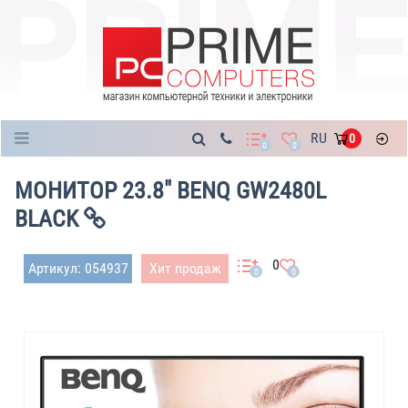
Каталог
RU
0
0
0
МОНИТОР 23.8" BENQ GW2480L
BLACK
0
Артикул: 054937
Хит продаж
0
0