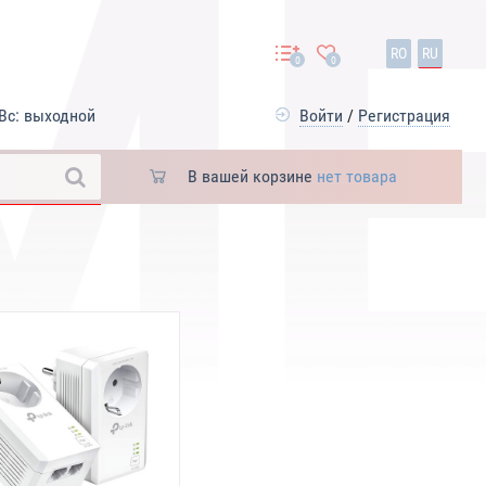
RO
RU
0
0
Вс: выходной
Войти
/
Регистрация
В вашей корзине
нет товара