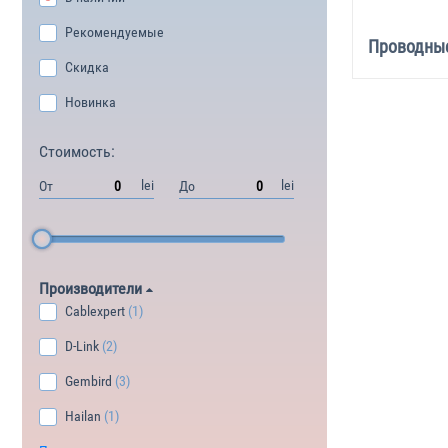
Рекомендуемые
Проводные
Скидка
Новинка
Стоимость:
lei
lei
От
До
Производители
Cablexpert
(1)
D-Link
(2)
Gembird
(3)
Hailan
(1)