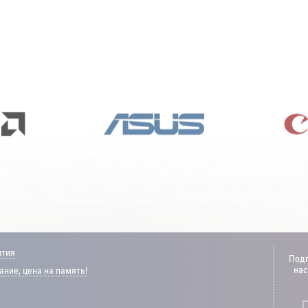
нтия
Подп
нас
ние, цена на память!