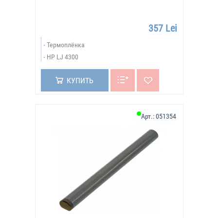
357 Lei
Термоплёнка
HP LJ 4300
КУПИТЬ
Арт.:
051354