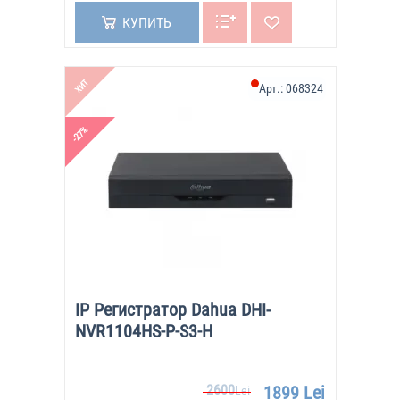
КУПИТЬ
ХИТ
Арт.:
068324
-27%
IP Регистратор Dahua DHI-
NVR1104HS-P-S3-H
2600
1899 Lei
Lei