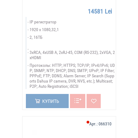
14581 Lei
IP регистратор
1920 х 1080,32,1
2, 16ТБ
3xRCA, 4xUSB A, 2xRJ-45, COM (RS-232), 2xVGA, 2
xHDMI
Протоколы: HTTP; HTTPS; TCP/IP; IPv4/IPv6; UD
P; SNMP; NTP; DHCP; DNS; SMTP; UPnP; IP Filter;
PPPoE; FTP; DDNS; Alarm Server; IP Search (Supp
orts Dahua IP camera, DVR, NVS, etc.); Multicast;
P2P; Auto Registration; iSCSI
КУПИТЬ
Арт.:
066310