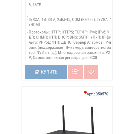
8, 16ТБ
3xRCA, 4xUSB A, 2xRJ-45, COM (RS-232), 2xVGA, 4
xHDMI
Протоколы: HTTP; HTTPS; TCP/IP; IPv4; IPv6; У
ДП; СНМП; НТП; DHCP; DNS; SMTP; УПнП; IP-фи
льтр; PPPoE; ФТП; ДДНС; Сервер Алармов; IP-п
оиск (поддерживает IP-камеру, видеорегистра
тор, NVS и т. д.); Многоадресная рассылка; P2
P; Самостоятельная регистрация; iSCSI
КУПИТЬ
Арт.:
050570