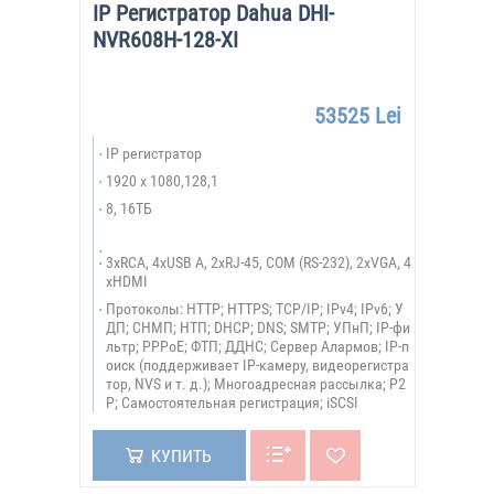
IP Регистратор Dahua DHI-
NVR608H-128-XI
53525 Lei
IP регистратор
1920 х 1080,128,1
8, 16ТБ
3xRCA, 4xUSB A, 2xRJ-45, COM (RS-232), 2xVGA, 4
xHDMI
Протоколы: HTTP; HTTPS; TCP/IP; IPv4; IPv6; У
ДП; СНМП; НТП; DHCP; DNS; SMTP; УПнП; IP-фи
льтр; PPPoE; ФТП; ДДНС; Сервер Алармов; IP-п
оиск (поддерживает IP-камеру, видеорегистра
тор, NVS и т. д.); Многоадресная рассылка; P2
P; Самостоятельная регистрация; iSCSI
КУПИТЬ