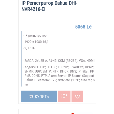
IP Регистратор Dahua DHI-
NVR4216-EI
5068 Lei
IP регистратор
1920 х 1080,16,1
2, 16ТБ
2xRCA, 2xUSB A, RJ-45, COM (RS-232), VGA, HDMI
Кодеки: HTTP; HTTPS; TCP/IP; IPv4/IPv6; UPnP;
SNMP; UDP; SMTP; NTP; DHCP; DNS; IP Filter; PP
PoE; DDNS; FTP; Alarm Server; IP Search (Support
Dahua IP camera; DVR; NVS; etc.); P2P; auto regis
ter
КУПИТЬ