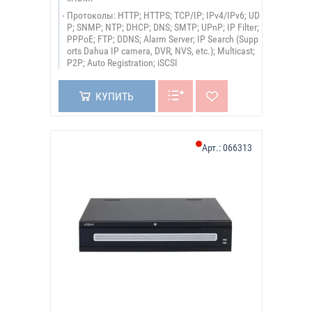
Протоколы: HTTP; HTTPS; TCP/IP; IPv4/IPv6; UD
P; SNMP; NTP; DHCP; DNS; SMTP; UPnP; IP Filter;
PPPoE; FTP; DDNS; Alarm Server; IP Search (Supp
orts Dahua IP camera, DVR, NVS, etc.); Multicast;
P2P; Auto Registration; iSCSI
КУПИТЬ
Арт.:
066313