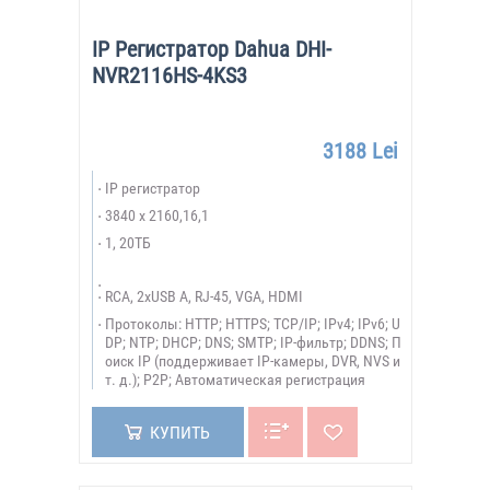
IP Регистратор Dahua DHI-
NVR2116HS-4KS3
3188 Lei
IP регистратор
3840 x 2160,16,1
1, 20ТБ
RCA, 2xUSB A, RJ-45, VGA, HDMI
Протоколы: HTTP; HTTPS; TCP/IP; IPv4; IPv6; U
DP; NTP; DHCP; DNS; SMTP; IP-фильтр; DDNS; П
оиск IP (поддерживает IP-камеры, DVR, NVS и
т. д.); P2P; Автоматическая регистрация
КУПИТЬ