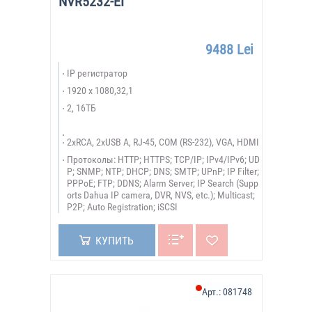
NVR5232-EI
9488 Lei
IP регистратор
1920 х 1080,32,1
2, 16ТБ
2xRCA, 2xUSB A, RJ-45, COM (RS-232), VGA, HDMI
Протоколы: HTTP; HTTPS; TCP/IP; IPv4/IPv6; UD
P; SNMP; NTP; DHCP; DNS; SMTP; UPnP; IP Filter;
PPPoE; FTP; DDNS; Alarm Server; IP Search (Supp
orts Dahua IP camera, DVR, NVS, etc.); Multicast;
P2P; Auto Registration; iSCSI
КУПИТЬ
Арт.:
081748