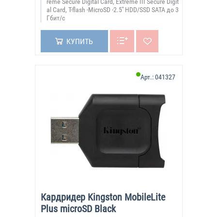
reme Secure Digital Card, Extreme III Secure Digit
al Card, T-flash -MicroSD -2.5'' HDD/SSD SATA до 3
Гбит/с
КУПИТЬ
Арт.:
041327
Кардридер Kingston MobileLite
Plus microSD Black