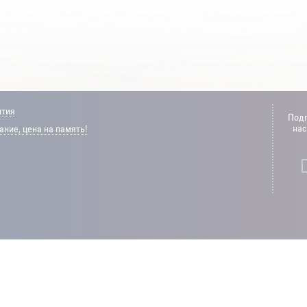
нтия
Подп
нас
ние, цена на память!