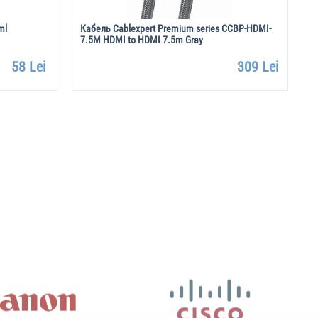
ml
Кабель Cablexpert Premium series CCBP-HDMI-
Г
7.5M HDMI to HDMI 7.5m Gray
0
58 Lei
309 Lei