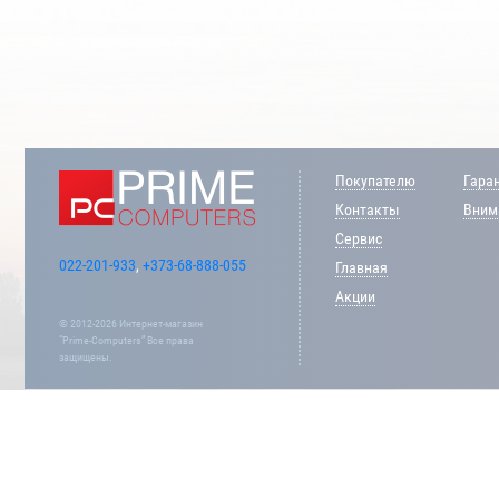
Покупателю
Гара
Контакты
Внима
Сервис
022-201-933
,
+373-68-888-055
Главная
Акции
© 2012-2026 Интернет-магазин
“Prime-Computers” Все права
защищены.