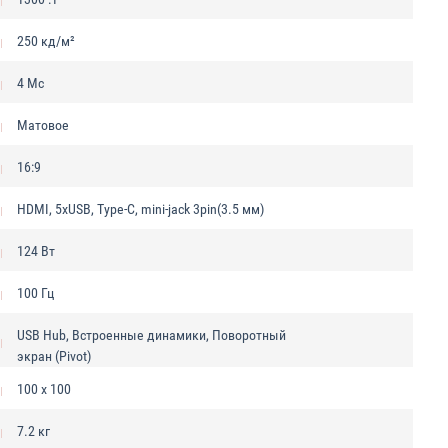
250 кд/м²
4 Мс
Матовое
16:9
HDMI, 5xUSB, Type-C, mini-jack 3pin(3.5 мм)
124 Вт
100 Гц
USB Hub, Встроенные динамики, Поворотный
экран (Pivot)
100 x 100
7.2 кг