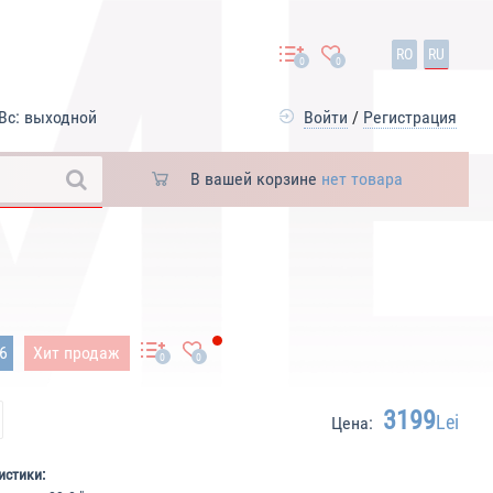
RO
RU
0
0
Вс: выходной
Войти
/
Регистрация
В вашей корзине
нет товара
86
Хит продаж
0
0
3199
Lei
Цена:
истики: