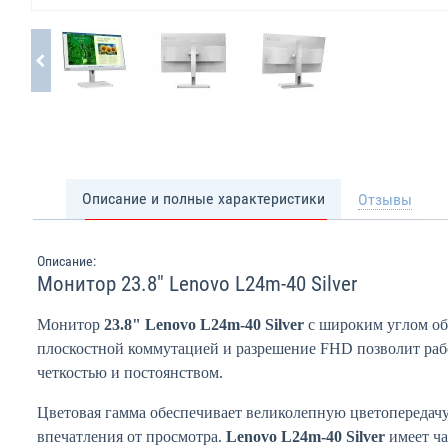
Описание и полные характеристики
Отзывы
Описание:
Монитор 23.8" Lenovo L24m-40 Silver
Монитор
23.8" Lenovo L24m-40 Silver
с ш
ироки
м
уг
лом
об
плоскостной коммутацией и разрешение FHD позвол
и
т раб
четкостью и постоянством.
Цветовая гамма обеспечива
е
т великолепную цветопередачу
впечатления от просмотра.
Lenovo L24m-40 Silver
имеет ча