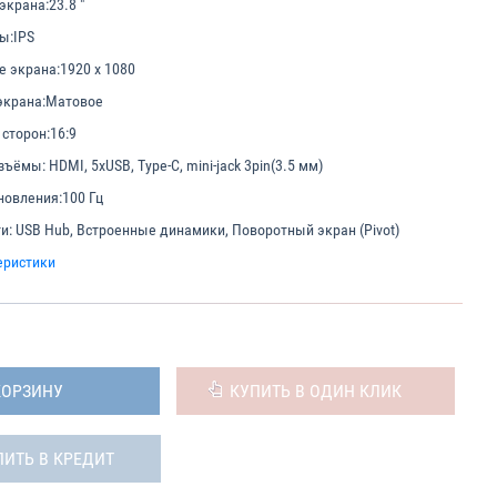
экрана:
23.8 "
ы:
IPS
е экрана:
1920 x 1080
экрана:
Матовое
сторон:
16:9
азъёмы:
HDMI, 5xUSB, Type-C, mini-jack 3pin(3.5 мм)
новления:
100 Гц
и:
USB Hub, Встроенные динамики, Поворотный экран (Pivot)
еристики
КОРЗИНУ
КУПИТЬ В ОДИН КЛИК
ПИТЬ В КРЕДИТ