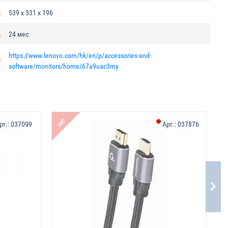
539 х 531 х 196
24 мес
https://www.lenovo.com/hk/en/p/accessories-and-
software/monitors/home/67a9uac3my
-1
ХИТ
рт.:
037099
Арт.:
037876