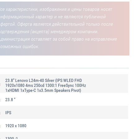
се характеристики, изображения и цены товаров носят
информационный характер и не являются публичной
фертой. Оферта является действительной только после
подтверждения (акцепта) менеджером компании.
Администрация оставляет за собой право на исправление
возможных ошибок.
23.8" Lenovo L24m-40 Silver (IPS WLED FHD
1920x1080 4ms 250cd 1300:1 FreeSync 100Hz
1xHDMI 1xType-C 1x3.5mm Speakers Pivot)
23.8 "
IPS
1920 x 1080
1300 :1