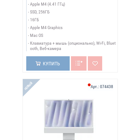
Apple M4 (4.41 ГГц)
SSD, 256ГБ
16ГБ
Apple M4 Graphics
Mac OS
Клавиатура + мышь (опционально), Wi-Fi, Bluet
ooth, Веб-камера
КУПИТЬ
НОВЫЙ
Арт.:
074438