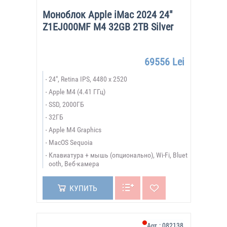
Моноблок Apple iMac 2024 24"
Z1EJ000MF M4 32GB 2TB Silver
69556 Lei
24", Retina IPS, 4480 x 2520
Apple M4 (4.41 ГГц)
SSD, 2000ГБ
32ГБ
Apple M4 Graphics
MacOS Sequoia
Клавиатура + мышь (опционально), Wi-Fi, Bluet
ooth, Веб-камера
КУПИТЬ
Арт.:
082138