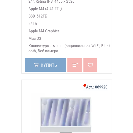
24", Retina IPS, 4480 x 2520
Apple M4 (4.41 ГГц)
SSD, 512ГБ
24ГБ
Apple M4 Graphics
Mac OS
Клавиатура + мышь (опционально), Wi-Fi, Bluet
ooth, Веб-камера
КУПИТЬ
Арт.:
069920