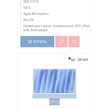
SSD, 512ГБ
16ГБ
Apple M4 Graphics
Mac OS
Клавиатура + мышь (опционально), Wi-Fi, Bluet
ooth, Веб-камера
КУПИТЬ
Арт.:
081445