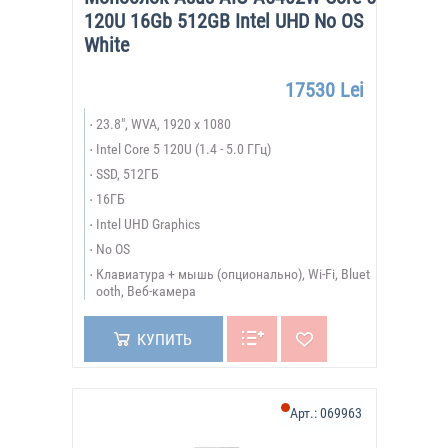
120U 16Gb 512GB Intel UHD No OS
White
17530 Lei
23.8", WVA, 1920 x 1080
Intel Core 5 120U (1.4 - 5.0 ГГц)
SSD, 512ГБ
16ГБ
Intel UHD Graphics
No OS
Клавиатура + мышь (опционально), Wi-Fi, Bluet
ooth, Веб-камера
КУПИТЬ
Арт.:
069963