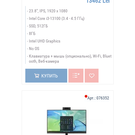
13462 Lei
23.8", IPS, 1920 x 1080
Intel Core i3-13100 (3.4 - 4.5 ГГц)
SSD, 512ГБ
8ГБ
Intel UHD Graphics
No OS
Клавиатура + мышь (опционально), Wi-Fi, Bluet
ooth, Веб-камера
КУПИТЬ
Арт.:
076352