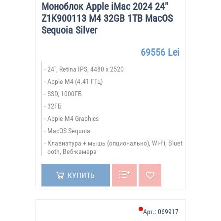
Моноблок Apple iMac 2024 24"
Z1K900113 M4 32GB 1TB MacOS
Sequoia Silver
69556 Lei
24", Retina IPS, 4480 x 2520
Apple M4 (4.41 ГГц)
SSD, 1000ГБ
32ГБ
Apple M4 Graphics
MacOS Sequoia
Клавиатура + мышь (опционально), Wi-Fi, Bluet
ooth, Веб-камера
КУПИТЬ
Арт.:
069917