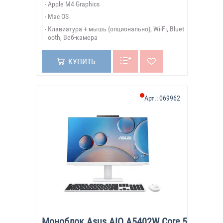
Apple M4 Graphics
Mac OS
Клавиатура + мышь (опционально), Wi-Fi, Bluet
ooth, Веб-камера
КУПИТЬ
Арт.:
069962
Моноблок Asus AIO A5402W Core 5