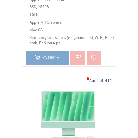
SSD, 256ГБ
16ГБ
Apple M4 Graphics
Mac OS
Клавиатура + мышь (опционально), Wi-Fi, Bluet
ooth, Веб-камера
КУПИТЬ
Арт.:
081444