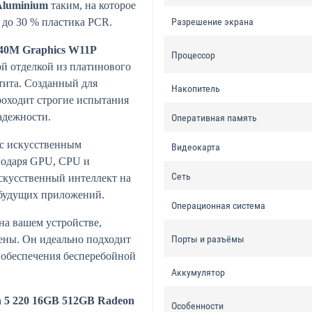
Aluminium
таким, на которое
 до 30 % пластика PCR.
Разрешение экрана
740M Graphics W11P
Процессор
ой отделкой из платинового
тита. Созданный для
Накопитель
оходит строгие испытания
адежности.
Оперативная память
 с искусственным
Видеокарта
годаря GPU, CPU и
Сеть
кусственный интеллект на
 будущих приложений.
Операционная система
 на вашем устройстве,
цены. Он идеально подходит
Порты и разъёмы
и обеспечения бесперебойной
Аккумулятор
 5 220 16GB 512GB Radeon
Особенности