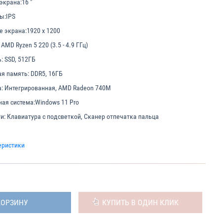
экрана:
16 "
ы:
IPS
е экрана:
1920 x 1200
AMD Ryzen 5 220 (3.5 - 4.9 ГГц)
:
SSD, 512ГБ
я память:
DDR5, 16ГБ
:
Интегрированная, AMD Radeon 740M
ая система:
Windows 11 Pro
и:
Клавиатура с подсветкой, Сканер отпечатка пальца
еристики
КОРЗИНУ
КУПИТЬ В ОДИН КЛИК