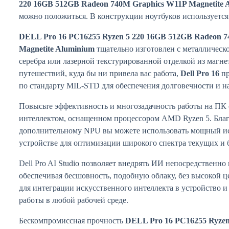
220 16GB 512GB Radeon 740M Graphics W11P Magnetite 
можно положиться. В конструкции ноутбуков используется
DELL Pro 16 PC16255 Ryzen 5 220 16GB 512GB Radeon 
Magnetite Aluminium
тщательно изготовлен с металлическ
серебра или лазерной текстурированной отделкой из магне
путешествий, куда бы ни привела вас работа,
Dell Pro 16
пр
по стандарту MIL-STD для обеспечения долговечности и н
Повысьте эффективность и многозадачность работы на ПК
интеллектом, оснащенном процессором AMD Ryzen 5. Бла
дополнительному NPU вы можете использовать мощный ис
устройстве для оптимизации широкого спектра текущих и
Dell Pro AI Studio позволяет внедрять ИИ непосредственно
обеспечивая бесшовность, подобную облаку, без высокой 
для интеграции искусственного интеллекта в устройство 
работы в любой рабочей среде.
Бескомпромиссная прочность
DELL Pro 16 PC16255 Ryzen