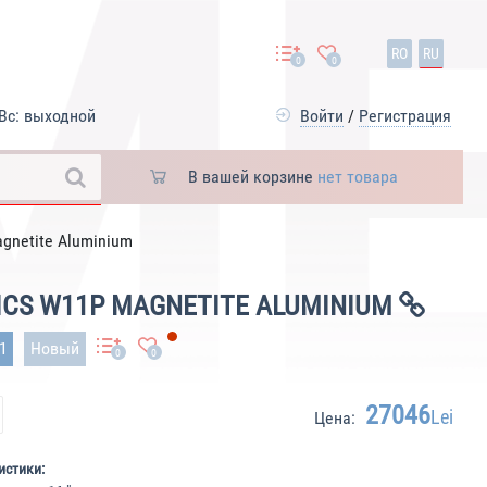
RO
RU
0
0
Вс: выходной
Войти
/
Регистрация
В вашей корзине
нет товара
gnetite Aluminium
HICS W11P MAGNETITE ALUMINIUM
31
Новый
0
0
27046
Lei
Цена:
истики: