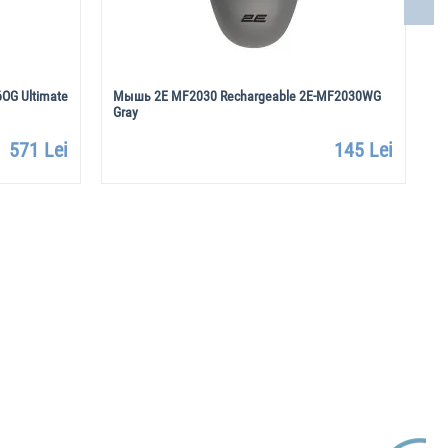
OG Ultimate
Мышь 2E MF2030 Rechargeable 2E-MF2030WG
С
Gray
571 Lei
145 Lei