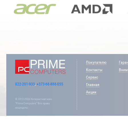
Покупателю
Гара
Контакты
Внима
Сервис
022-201-933
,
+373-68-888-055
Главная
Акции
© 2012-2026 Интернет-магазин
“Prime-Computers” Все права
защищены.