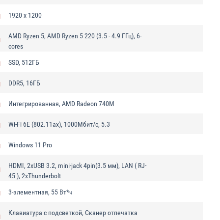
1920 x 1200
AMD Ryzen 5, AMD Ryzen 5 220 (3.5 - 4.9 ГГц), 6-
cores
SSD, 512ГБ
DDR5, 16ГБ
Интегрированная, AMD Radeon 740M
Wi-Fi 6E (802.11ax), 1000Мбит/с, 5.3
Windows 11 Pro
HDMI, 2xUSB 3.2, mini-jack 4pin(3.5 мм), LAN ( RJ-
45 ), 2xThunderbolt
3-элементная, 55 Вт*ч
Клавиатура с подсветкой, Сканер отпечатка