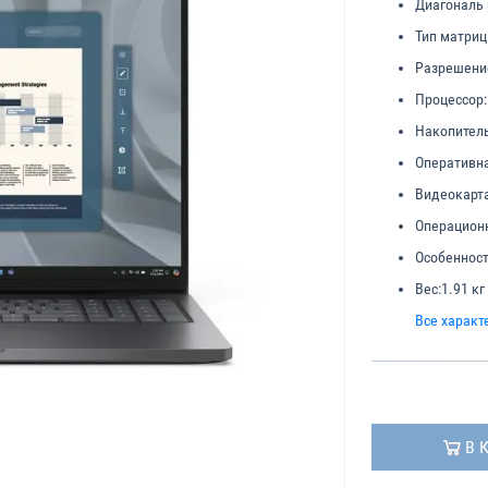
Диагональ 
Тип матриц
Разрешени
Процессор:
Накопитель
Оперативна
Видеокарта
Операционн
Особенност
Вес:
1.91 кг
Все характ
В 