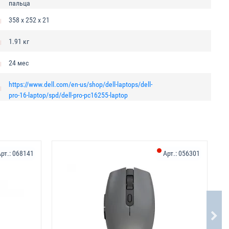
пальца
358 х 252 х 21
1.91 кг
24 мес
https://www.dell.com/en-us/shop/dell-laptops/dell-
pro-16-laptop/spd/dell-pro-pc16255-laptop
рт.:
068141
Арт.:
056301