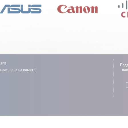
нтия
Подп
нас
ние, цена на память!