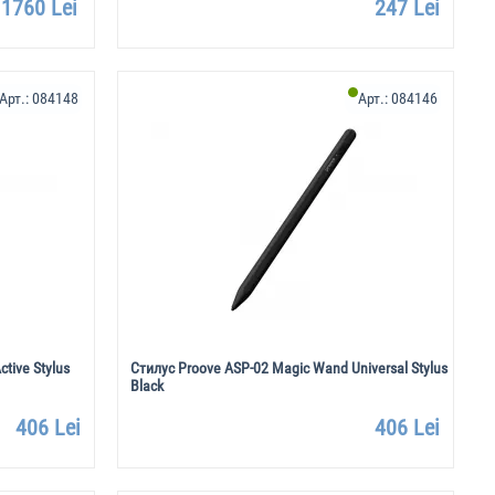
1760 Lei
247 Lei
Арт.:
084148
Арт.:
084146
tive Stylus
Стилус Proove ASP-02 Magic Wand Universal Stylus
Black
406 Lei
406 Lei