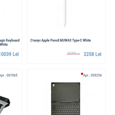
gic Keyboard
Стилус Apple Pencil MUWA3 Type-C White
White
2699
10039 Lei
2258 Lei
Lei
Арт.:
007065
Арт.:
059254