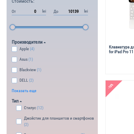
Стоимость:
lei
lei
От
До
Производители
Клавиатура дл
Apple
(4)
for iPad Pro 11
Asus
(1)
Blackview
(1)
DELL
(2)
-19%
Показать еще
Тип
Стилус
(12)
Джойстик для планшетов и смартфонов
(2)