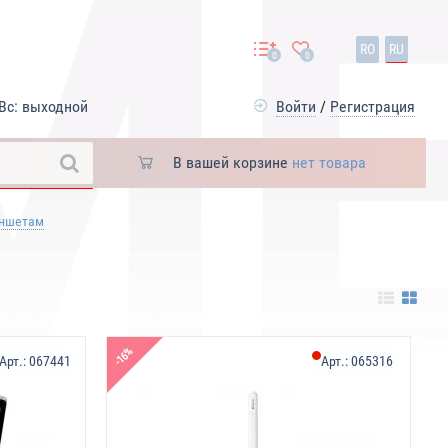
RO
RU
0
0
Вс: выходной
Войти
/
Регистрация
В вашей корзине
нет товара
аншетам
-16%
Арт.:
067441
Арт.:
065316