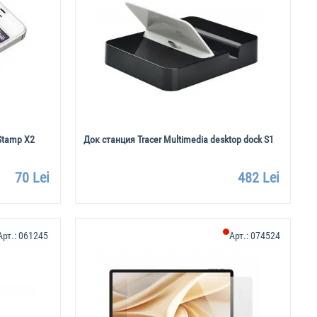
 Stamp X2
Док станция Tracer Multimedia desktop dock S1
70 Lei
482 Lei
Арт.:
061245
Арт.:
074524