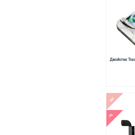
Джойстик Trace
ХИТ
-7%