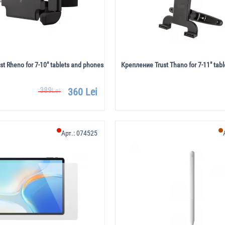
t Rheno for 7-10" tablets and phones
Крепление Trust Thano for 7-11" tabl
389
360 Lei
Lei
Арт.:
074525