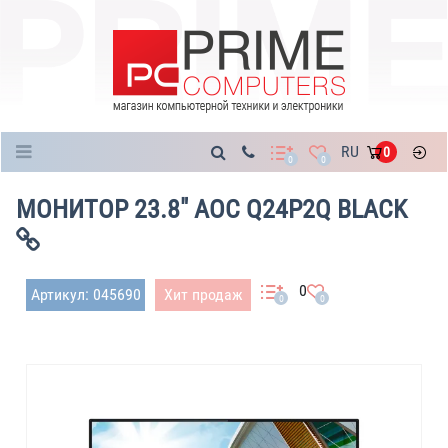
Каталог
RU
0
0
0
МОНИТОР 23.8" AOC Q24P2Q BLACK
0
Артикул: 045690
Хит продаж
0
0