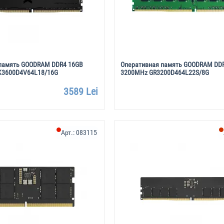
память GOODRAM DDR4 16GB
Оперативная память GOODRAM DD
K3600D4V64L18/16G
3200MHz GR3200D464L22S/8G
3589 Lei
Арт.:
083115