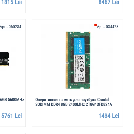
1815 Lei
8467 Lei
Арт.:
060284
Арт.:
034423
 16GB 5600MHz
Оперативная память для ноутбука Crucial
SODIMM DDR4 8GB 2400MHz CT8G4SFD824A
5761 Lei
1434 Lei