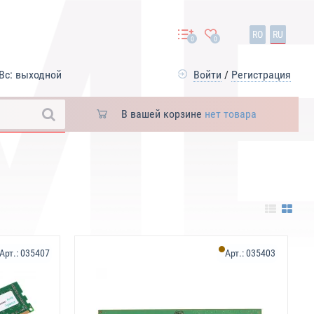
RO
RU
0
0
Вс: выходной
Войти
/
Регистрация
В вашей корзине
нет товара
Арт.:
035407
Арт.:
035403