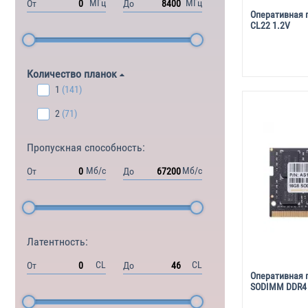
МГц
МГц
От
До
Оперативная 
CL22 1.2V
Количество планок
1
(141)
2
(71)
Пропускная способность:
Мб/с
Мб/с
От
До
Латентность:
CL
CL
От
До
Оперативная 
SODIMM DDR4