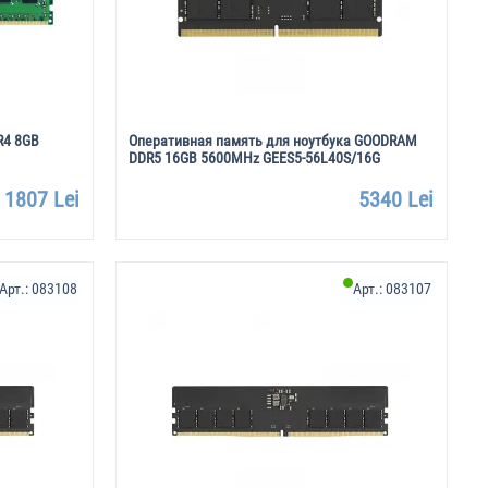
R4 8GB
Оперативная память для ноутбука GOODRAM
DDR5 16GB 5600MHz GEES5-56L40S/16G
1807 Lei
5340 Lei
Арт.:
083108
Арт.:
083107