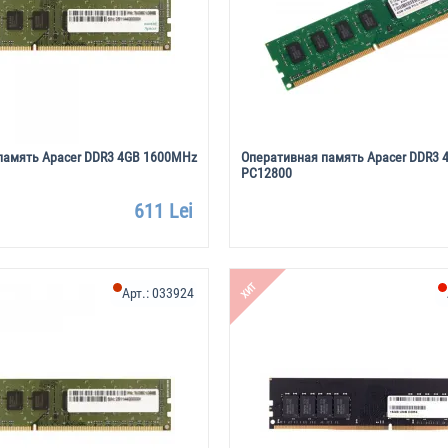
память Apacer DDR3 4GB 1600MHz
Оперативная память Apacer DDR3
PC12800
611 Lei
ХИТ
Арт.:
033924