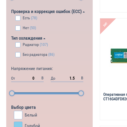
Проверка и коррекция ошибок (ECC)
Есть
(78)
ХИТ
Нет
(50)
Тип охлаждения
Радиатор
(107)
Без радиатора
(86)
Напряжение питания:
В
В
От
До
Оперативная 
CT16G4DFD826
Выбор цвета
Белый
Голубой