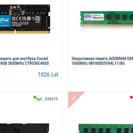
амять для ноутбука Crucial
Оперативная память GOODRAM DD
 8GB 5600MHz CT8G56C46S5
1600MHz GR1600D3V64L11/8G
1826 Lei
ХИТ
Арт.:
059375