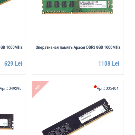
 4GB 1600MHz
Оперативная память Apacer DDR3 8GB 1600MHz
629 Lei
1108 Lei
ХИТ
Арт.:
049296
Арт.:
035404