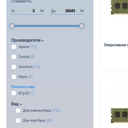
Стоимость:
lei
lei
От
До
Производители
Оперативная 
Apacer
(11)
Crucial
(8)
Goodram
(18)
Hynix
(4)
Показать еще
б/уx2
(1)
Вид
Для компьютера
(152)
Для ноутбука
(60)