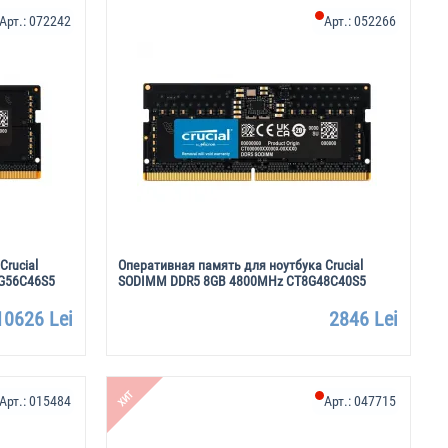
Арт.:
072242
Арт.:
052266
Crucial
Оперативная память для ноутбука Crucial
G56C46S5
SODIMM DDR5 8GB 4800MHz CT8G48C40S5
10626 Lei
2846 Lei
ХИТ
Арт.:
015484
Арт.:
047715