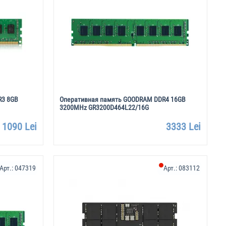
R3 8GB
Оперативная память GOODRAM DDR4 16GB
3200MHz GR3200D464L22/16G
1090 Lei
3333 Lei
Арт.:
047319
Арт.:
083112