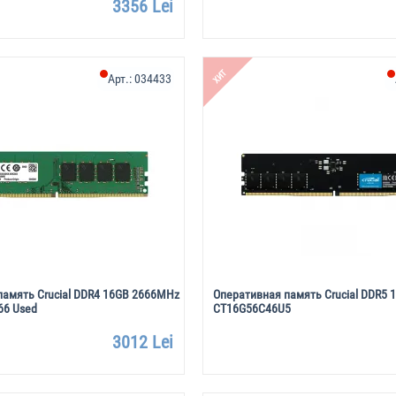
3356 Lei
ХИТ
Арт.:
034433
память Crucial DDR4 16GB 2666MHz
Оперативная память Crucial DDR5
6 Used
CT16G56C46U5
3012 Lei