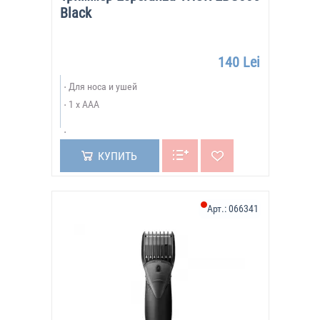
Black
140 Lei
Для носа и ушей
1 x AAА
КУПИТЬ
Арт.:
066341