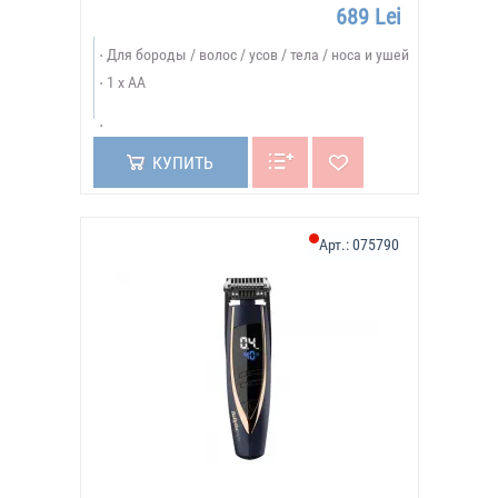
689 Lei
Для бороды / волос / усов / тела / носа и ушей
1 x AA
КУПИТЬ
Арт.:
075790