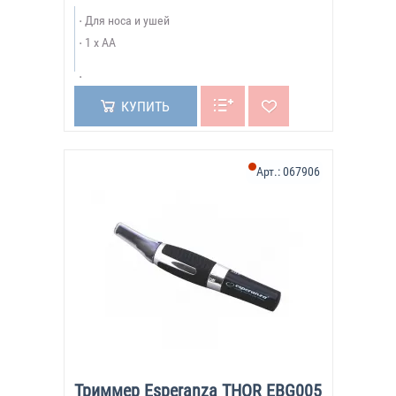
Для носа и ушей
1 x AA
КУПИТЬ
Арт.:
067906
Триммер Esperanza THOR EBG005