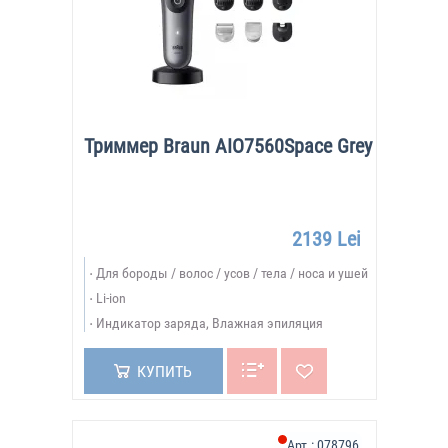
Триммер Braun AIO7560Space Grey
2139 Lei
Для бороды / волос / усов / тела / носа и ушей
Li-ion
Индикатор заряда, Влажная эпиляция
КУПИТЬ
Арт.:
078796