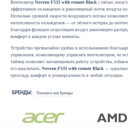
Вентилятор
Noveen F535 with remote Black
с пятью лопаст
эффективное охлаждение и равномерный поток воздуха п
Несколько уровней скорости воздушного потока позволяю
интенсивность охлаждения — от лёгкого ветерка до интен
Благодаря функции осцилляции воздух равномерно распред
комфорт в каждом уголке комнаты.
Устройство чрезвычайно удобно в использовании благодар
управления, позволяющему управлять вентилятором, не вст
таймер позволяет запланировать работу устройства, избав
его выключать.
Noveen F535 with remote Black
— идеально
прохладу, комфорт и универсальность в любой ситуации.
БРЕНДЫ:
Показать все бренды