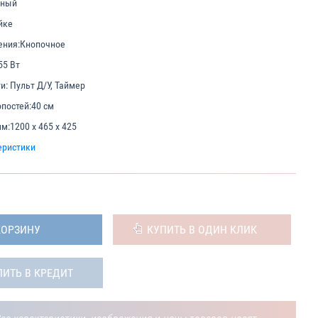
ьный
йке
ения:
Кнопочное
55 Вт
и:
Пульт Д/У, Таймер
постей:
40 см
мм:
1200 х 465 х 425
еристики
КОРЗИНУ
КУПИТЬ В ОДИН КЛИК
ПИТЬ В КРЕДИТ