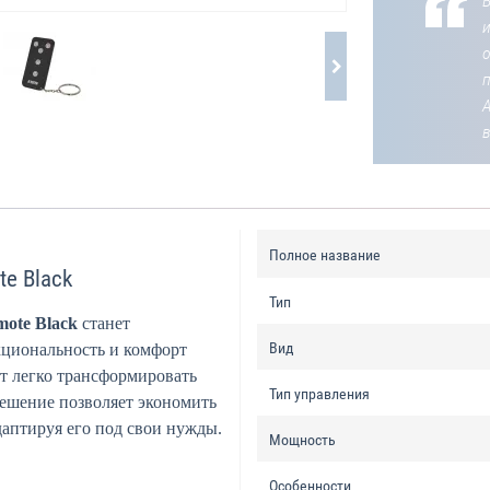
В
о
Полное название
e Black
Тип
mote Black
станет
Вид
кциональность и комфорт
ет легко трансформировать
Тип управления
решение позволяет экономить
даптируя его под свои нужды.
Мощность
Особенности