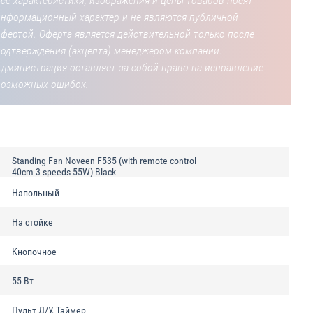
се характеристики, изображения и цены товаров носят
информационный характер и не являются публичной
фертой. Оферта является действительной только после
подтверждения (акцепта) менеджером компании.
Администрация оставляет за собой право на исправление
возможных ошибок.
Standing Fan Noveen F535 (with remote control
40cm 3 speeds 55W) Black
Напольный
На стойке
Кнопочное
55 Вт
Пульт Д/У, Таймер