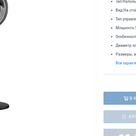
Тип:
Напол
Вид:
На сто
Тип управл
Мощность:
Особенност
Диаметр ло
Размеры, 
Все характ
В 
КУ