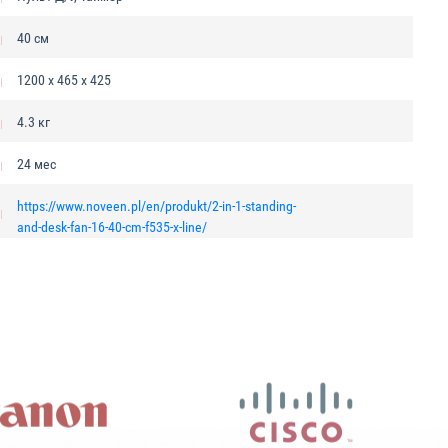
40 см
1200 х 465 х 425
4.3 кг
24 мес
https://www.noveen.pl/en/produkt/2-in-1-standing-
and-desk-fan-16-40-cm-f535-x-line/