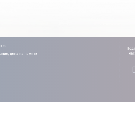
нтия
Подп
нас
ние, цена на память!