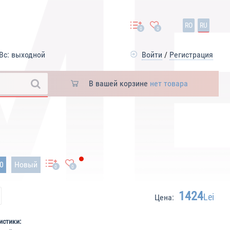
RO
RU
0
0
Вс: выходной
Войти
/
Регистрация
В вашей корзине
нет товара
30
Новый
0
0
1424
Lei
Цена:
истики: