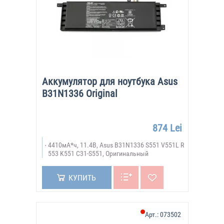
Аккумулятор для ноутбука Asus
B31N1336 Original
874 Lei
4410мА*ч, 11.4В, Asus B31N1336 S551 V551L R
553 K551 C31-S551, Оригинальный
КУПИТЬ
Арт.:
073502