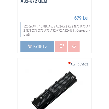
A32-K72 OEM
679 Lei
5200мА*ч, 10.8В, Asus A32-K72 K72 N73 K73 A7
2 N71 X77 X73 A73 A32-K72 A32-N71 , Совмести
мый
КУПИТЬ
Арт.:
055662