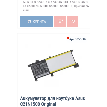
A S530FN S530UA X X530 X530UF X530UN X530
FA X530FN S5300F S5300U S5300UN, Оригиналь
ный
КУПИТЬ
Арт.:
055682
Аккумулятор для ноутбука Asus
C21N1508 Original