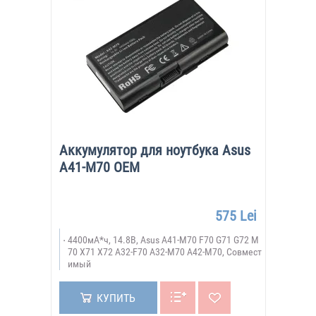
Аккумулятор для ноутбука Asus
A41-M70 OEM
575 Lei
4400мА*ч, 14.8В, Asus A41-M70 F70 G71 G72 M
70 X71 X72 A32-F70 A32-M70 A42-M70, Совмест
имый
КУПИТЬ