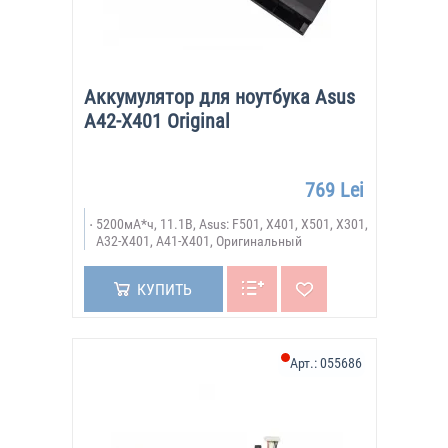
Аккумулятор для ноутбука Asus
A42-X401 Original
769 Lei
5200мА*ч, 11.1В, Asus: F501, X401, X501, X301,
A32-X401, A41-X401, Оригинальный
КУПИТЬ
Арт.:
055686