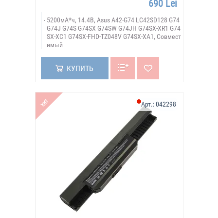
690 Lei
5200мА*ч, 14.4В, Asus A42-G74 LC42SD128 G74
G74J G74S G74SX G74SW G74JH G74SX-XR1 G74
SX-XC1 G74SX-FHD-TZ048V G74SX-XA1, Совмест
имый
КУПИТЬ
ХИТ
Арт.:
042298