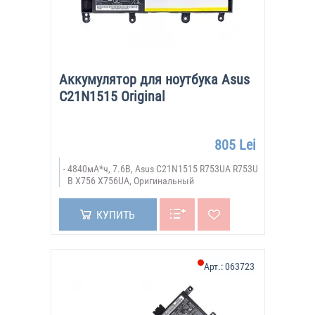
Аккумулятор для ноутбука Asus
C21N1515 Original
805 Lei
4840мА*ч, 7.6В, Asus C21N1515 R753UA R753U
B X756 X756UA, Оригинальный
КУПИТЬ
Арт.:
063723