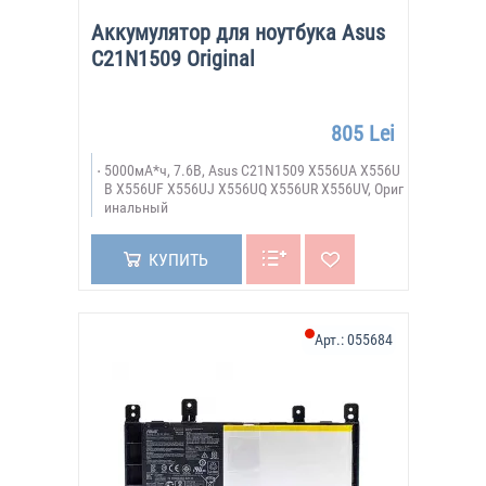
Аккумулятор для ноутбука Asus
C21N1509 Original
805 Lei
5000мА*ч, 7.6В, Asus C21N1509 X556UA X556U
B X556UF X556UJ X556UQ X556UR X556UV, Ориг
инальный
КУПИТЬ
Арт.:
055684