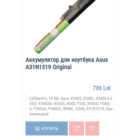
Аккумулятор для ноутбука Asus
A31N1519 Original
736 Lei
2200мА*ч, 10.8В, Asus: X540S, X540L, X540LA-S
I302, X540SA, X540S, R540, F540, X540S, F540L
A, F540SA, F540SС, R540L, A540, A31N1519, Ори
гинальный
КУПИТЬ