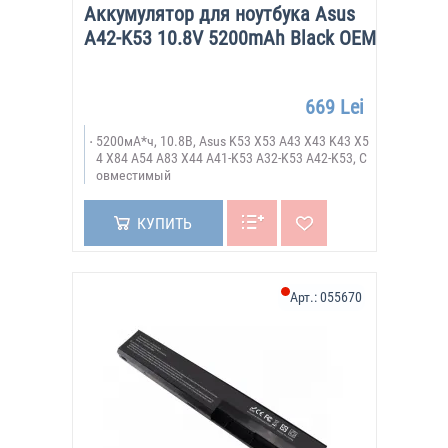
Аккумулятор для ноутбука Asus
A42-K53 10.8V 5200mAh Black OEM
669 Lei
5200мА*ч, 10.8В, Asus K53 X53 A43 X43 K43 X5
4 X84 A54 A83 X44 A41-K53 A32-K53 A42-K53, С
овместимый
КУПИТЬ
Арт.:
055670