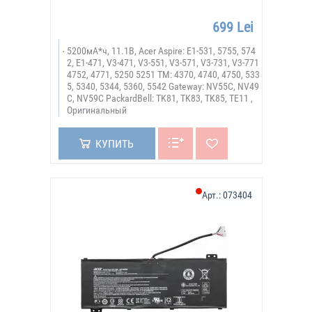
699 Lei
5200мА*ч, 11.1В, Acer Aspire: E1-531, 5755, 574
2, E1-471, V3-471, V3-551, V3-571, V3-731, V3-771
4752, 4771, 5250 5251 TM: 4370, 4740, 4750, 533
5, 5340, 5344, 5360, 5542 Gateway: NV55C, NV49
C, NV59C PackardBell: TK81, TK83, TK85, TE11 ,
Оригинальный
КУПИТЬ
Арт.:
073404