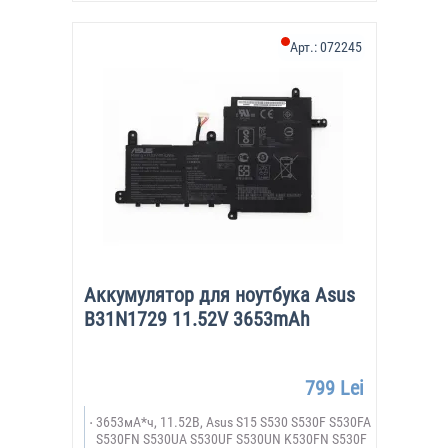
Арт.:
072245
Аккумулятор для ноутбука Asus
B31N1729 11.52V 3653mAh
799 Lei
3653мА*ч, 11.52В, Asus S15 S530 S530F S530FA
S530FN S530UA S530UF S530UN K530FN S530F