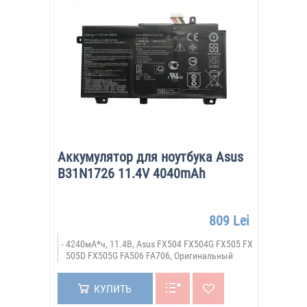
Аккумулятор для ноутбука Asus
B31N1726 11.4V 4040mAh
809 Lei
4240мА*ч, 11.4В, Asus FX504 FX504G FX505 FX
505D FX505G FA506 FA706, Оригинальный
КУПИТЬ