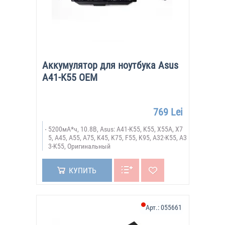
Аккумулятор для ноутбука Asus
A41-K55 OEM
769 Lei
5200мА*ч, 10.8В, Asus: A41-K55, K55, X55A, X7
5, A45, A55, A75, K45, K75, F55, K95, A32-K55, A3
3-K55, Оригинальный
КУПИТЬ
Арт.:
055661