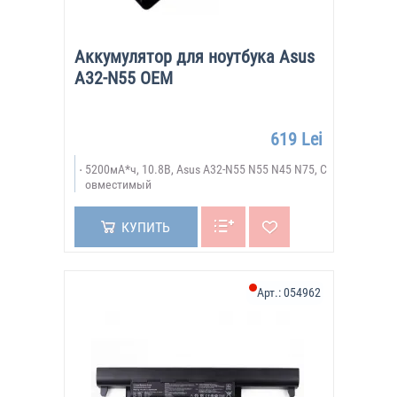
Аккумулятор для ноутбука Asus
A32-N55 OEM
619 Lei
5200мА*ч, 10.8В, Asus A32-N55 N55 N45 N75, С
овместимый
КУПИТЬ
Арт.:
054962