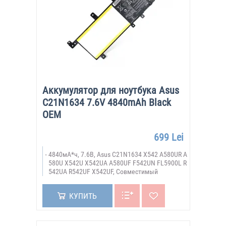
Аккумулятор для ноутбука Asus
C21N1634 7.6V 4840mAh Black
OEM
699 Lei
4840мА*ч, 7.6В, Asus C21N1634 X542 A580UR A
580U X542U X542UA A580UF F542UN FL5900L R
542UA R542UF X542UF, Совместимый
КУПИТЬ