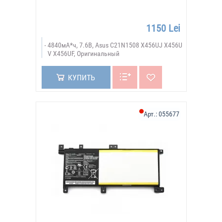
1150 Lei
4840мА*ч, 7.6В, Asus C21N1508 X456UJ X456U
V X456UF, Оригинальный
КУПИТЬ
Арт.:
055677