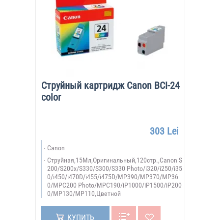
Струйный картридж Canon BCI-24
color
303 Lei
Canon
Струйная,15Мл,Оригинальный,120стр.,Canon S
200/S200x/S330/S300/S330 Photo/i320/i250/i35
0/i450/i470D/i455/i475D/MP390/MP370/MP36
0/MPC200 Photo/MPC190/iP1000/iP1500/iP200
0/MP130/MP110,Цветной
КУПИТЬ