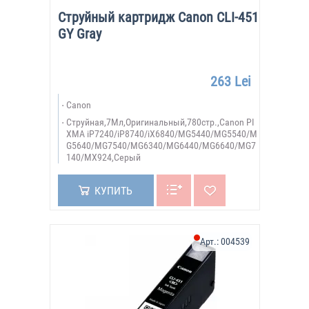
Струйный картридж Canon CLI-451
GY Gray
263 Lei
Canon
Струйная,7Мл,Оригинальный,780стр.,Canon PI
XMA iP7240/iP8740/iX6840/MG5440/MG5540/M
G5640/MG7540/MG6340/MG6440/MG6640/MG7
140/MX924,Серый
КУПИТЬ
Арт.:
004539