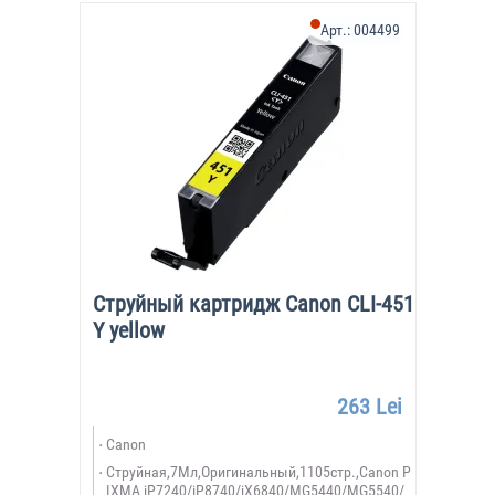
Арт.:
004499
Струйный картридж Canon CLI-451
Y yellow
263 Lei
Canon
Струйная,7Мл,Оригинальный,1105стр.,Canon P
IXMA iP7240/iP8740/iX6840/MG5440/MG5540/