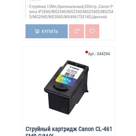
Струйная,13Мл,Оригинальный,300стр.,Canon P
ixma iP2840/MG2440/MG2540/MG2540S/MG254
5/MG2940/MG3040/MX494/TS3140,Цветной
КУПИТЬ
Арт.:
044294
Струйный картридж Canon CL-461