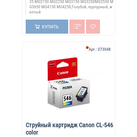
35 MG2150 MG2250 MG3150 MG3250MG3550 M
G3650 MG4150 MG4250,Голубой, пурпурный, ж
елтый
КУПИТЬ
Арт.:
073048
Струйный картридж Canon CL-546
color