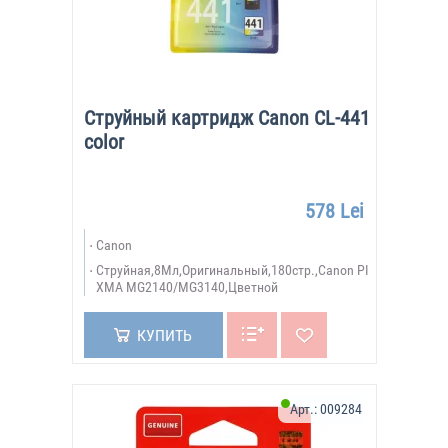
Струйный картридж Canon CL-441
color
578 Lei
Canon
Струйная,8Мл,Оригинальный,180стр.,Canon PI
XMA MG2140/MG3140,Цветной
КУПИТЬ
Арт.:
009284