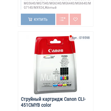
MG5640/MG7540/MG6340/MG6440/MG6640/M
G7140/MX924,Жёлтый
КУПИТЬ
Арт.:
019598
Струйный картридж Canon CLI-
451CMYB color