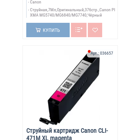
Canon
Струйная,7Мл,Оригинальный,376стр.,Canon PI
XMA MG5740/MG6840/MG7740,Чёрный
КУПИТЬ
Арт.:
036657
Струйный картридж Canon CLI-
471M XL magenta