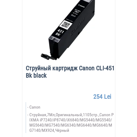
Струйный картридж Canon CLI-451
Bk black
254 Lei
Canon
Струйная,7Мл,Оригинальный,1105стр.,Canon P
IXMA iP7240/iP8740/iX6840/MG5440/MG5540/
MG5640/MG7540/MG6340/MG6440/MG6640/M
G7140/MX924,Чёрный