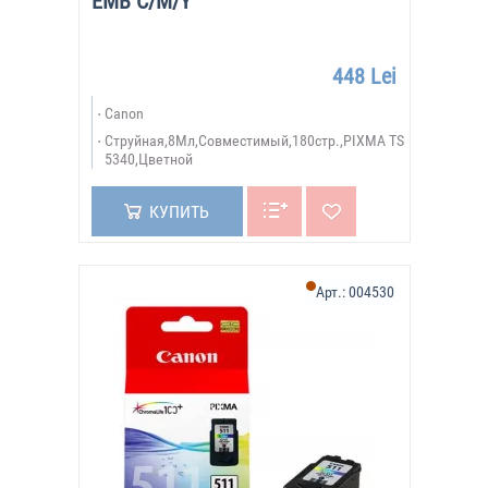
EMB C/M/Y
448 Lei
Canon
Струйная,8Мл,Совместимый,180стр.,PIXMA TS
5340,Цветной
КУПИТЬ
Арт.:
004530