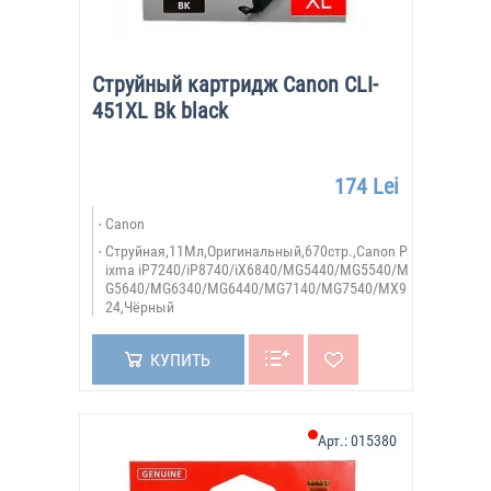
Струйный картридж Canon CLI-
451XL Bk black
174 Lei
Canon
Струйная,11Мл,Оригинальный,670стр.,Canon P
ixma iP7240/iP8740/iX6840/MG5440/MG5540/M
G5640/MG6340/MG6440/MG7140/MG7540/MX9
24,Чёрный
КУПИТЬ
Арт.:
015380