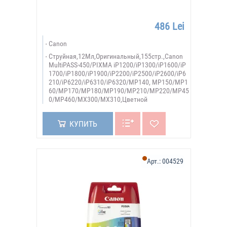
486 Lei
Canon
Струйная,12Мл,Оригинальный,155стр.,Canon
MultiPASS-450/PIXMA iP1200/iP1300/iP1600/iP
1700/iP1800/iP1900/iP2200/iP2500/iP2600/iP6
210/iP6220/iP6310/iP6320/MP140, MP150/MP1
60/MP170/MP180/MP190/MP210/MP220/MP45
0/MP460/MX300/MX310,Цветной
КУПИТЬ
Арт.:
004529