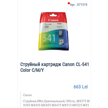
Арт.:
071519
Струйный картридж Canon CL-541
Color C/M/Y
663 Lei
Canon
Струйная,8Мл,Оригинальный,180стр.,MX375 M
X395 MX435 MX455 MX475 MX515 MX525 MX5