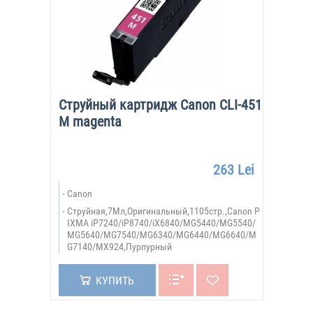
Струйный картридж Canon CLI-451
M magenta
263 Lei
Canon
Струйная,7Мл,Оригинальный,1105стр.,Canon P
IXMA iP7240/iP8740/iX6840/MG5440/MG5540/
MG5640/MG7540/MG6340/MG6440/MG6640/M
G7140/MX924,Пурпурный
КУПИТЬ