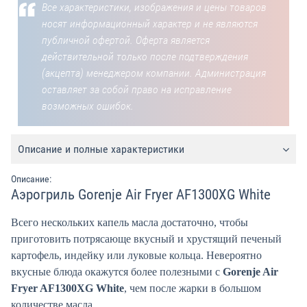
Все характеристики, изображения и цены товаров
носят информационный характер и не являются
публичной офертой. Оферта является
действительной только после подтверждения
(акцепта) менеджером компании. Администрация
оставляет за собой право на исправление
возможных ошибок.
Описание и полные характеристики
Описание:
Аэрогриль Gorenje Air Fryer AF1300XG White
Всего нескольких капель масла достаточно, чтобы
приготовить потрясающе вкусный и хрустящий печеный
картофель, индейку или луковые кольца. Невероятно
вкусные блюда окажутся более полезными с
Gorenje Air
Fryer AF1300XG White
, чем после жарки в большом
количестве масла.