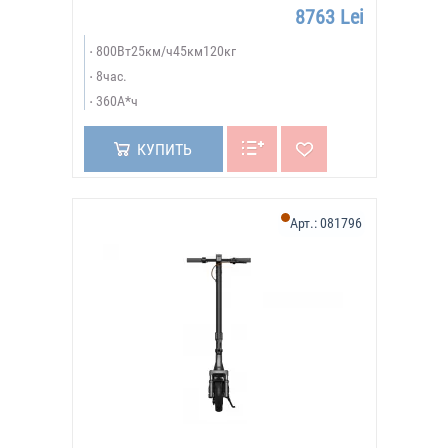
8763 Lei
800Вт25км/ч45км120кг
8час.
360А*ч
КУПИТЬ
Арт.:
081796