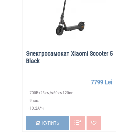
Электросамокат Xiaomi Scooter 5
Black
7799 Lei
700Вт25км/ч60км120кг
9час.
10.2А*ч
КУПИТЬ