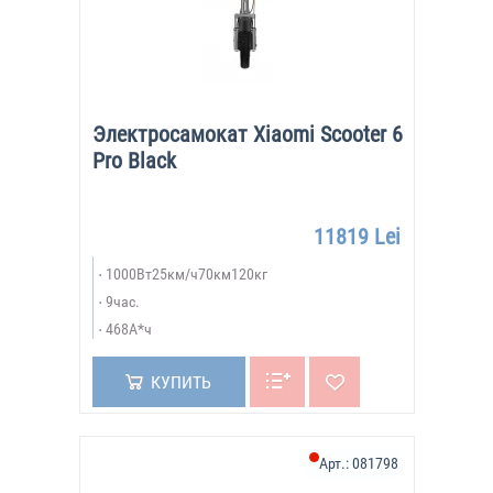
Электросамокат Xiaomi Scooter 6
Pro Black
11819 Lei
1000Вт25км/ч70км120кг
9час.
468А*ч
КУПИТЬ
Арт.:
081798