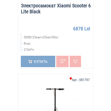
Электросамокат Xiaomi Scooter 6
Lite Black
6878 Lei
500Вт25км/ч25км100кг
8час.
216А*ч
КУПИТЬ
Арт.:
081797