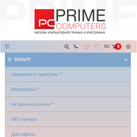
Каталог
RU
0
0
0
ФИЛЬТР
Наушники и гарнитуры *
Микрофоны *
Активные колонки *
MP3-плееры
Диктофоны