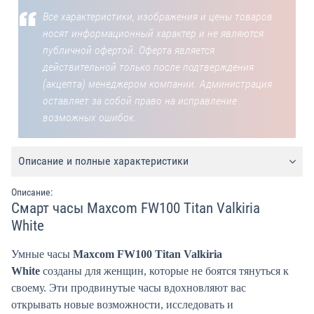
Все характеристики, изображения и цены товаров
носят информационный характер и не являются
публичной офертой. Оферта является
действительной только после подтверждения
(акцепта) менеджером компании. Администрация
оставляет за собой право на исправление
возможных ошибок.
Описание и полные характеристики
Описание:
Смарт часы Maxcom FW100 Titan Valkiria
White
Умные часы
Maxcom FW100 Titan Valkiria
White
созданы для женщин, которые не боятся тянуться к
своему. Эти продвинутые часы вдохновляют вас
открывать новые возможности, исследовать и