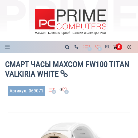
Каталог
RU
0
0
0
СМАРТ ЧАСЫ MAXCOM FW100 TITAN
VALKIRIA WHITE
0
Артикул: 069071
0
0