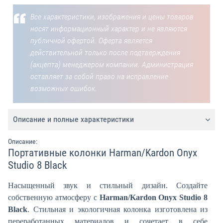
Все характеристики, изображения и цены товаров
носят информационный характер и не являются
публичной офертой. Оферта является
действительной только после подтверждения
(акцепта) менеджером компании. Администрация
оставляет за собой право на исправление
возможных ошибок.
Описание и полные характеристики
Описание:
Портативные колонки Harman/Kardon Onyx
Studio 8 Black
Насыщенный звук и стильный дизайн. Создайте
собственную атмосферу с
Harman/Kardon Onyx Studio 8
Black
. Стильная и экологичная колонка изготовлена из
переработанных материалов и сочетает в себе