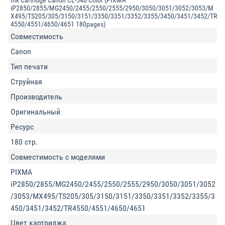
Ink Cartridge Canon CL-546 Color (PIXMA
iP2850/2855/MG2450/2455/2550/2555/2950/3050/3051/3052/3053/M
X495/TS205/305/3150/3151/3350/3351/3352/3355/3450/3451/3452/TR
4550/4551/4650/4651 180pages)
Совместимость
Canon
Тип печати
Струйная
Производитель
Оригинальный
Ресурс
180 стр.
Совместимость с моделями
PIXMA
iP2850/2855/MG2450/2455/2550/2555/2950/3050/3051/3052
/3053/MX495/TS205/305/3150/3151/3350/3351/3352/3355/3
450/3451/3452/TR4550/4551/4650/4651
Цвет картриджа