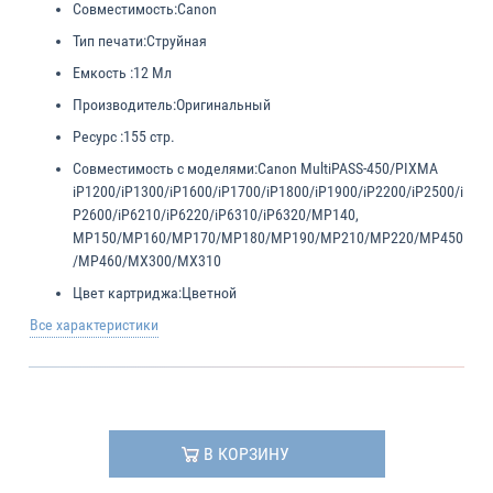
Совместимость:
Canon
Тип печати:
Струйная
Емкость :
12 Мл
Производитель:
Оригинальный
Ресурс :
155 стр.
Совместимость с моделями:
Canon MultiPASS-450/PIXMA
iP1200/iP1300/iP1600/iP1700/iP1800/iP1900/iP2200/iP2500/i
P2600/iP6210/iP6220/iP6310/iP6320/MP140,
MP150/MP160/MP170/MP180/MP190/MP210/MP220/MP450
/MP460/MX300/MX310
Цвет картриджа:
Цветной
Все характеристики
В КОРЗИНУ