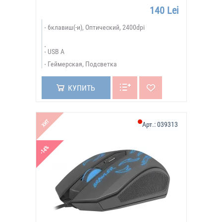
140 Lei
6клавиш(-и), Оптический, 2400dpi
USB A
Геймерская, Подсветка
КУПИТЬ
ХИТ
Арт.:
039313
-14%