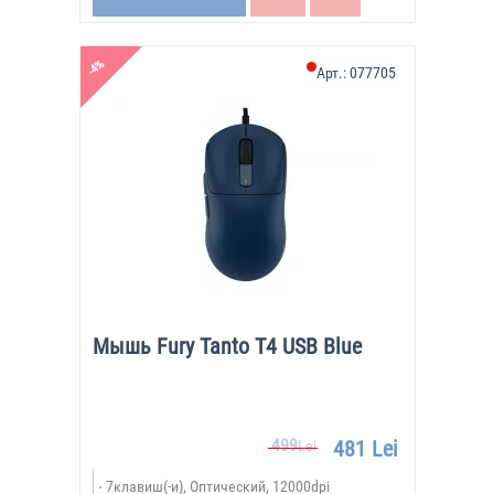
-4%
Арт.:
077705
Мышь Fury Tanto T4 USB Blue
499
481 Lei
Lei
7клавиш(-и), Оптический, 12000dpi