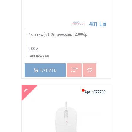
499
481 Lei
Lei
7клавиш(-и), Оптический, 12000dpi
USB A
Геймерская
КУПИТЬ
-4%
Арт.:
077703