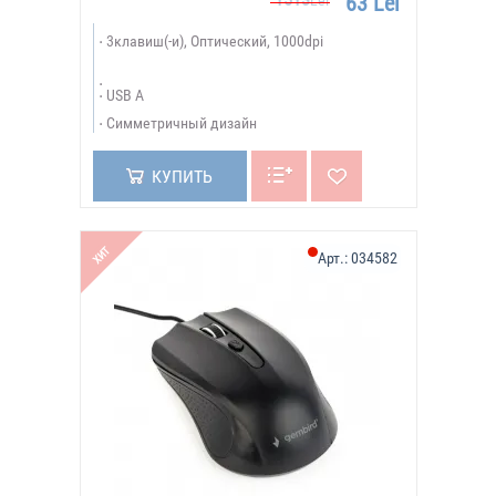
63 Lei
Lei
3клавиш(-и), Оптический, 1000dpi
USB A
Симметричный дизайн
КУПИТЬ
ХИТ
Арт.:
034582