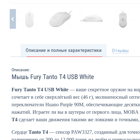
Описание и полные характеристики
Отзывы
Описание:
Мышь Fury Tanto T4 USB White
Fury Tanto T4 USB White
— ваше секретное оружие на ви
сочетает в себе сверхлёгкий вес (46 г), молниеносный оп
переключатели Huano Purple 90M, обеспечивающие десят
нажатий. Играете ли вы в шутеры от первого лица, MOBA
T4
сделает ваши движения такими же ловкими и точными, 
Сердце
Tanto T4
— сенсор PAW3327, созданный для точно
разрешению от 200 до 12 000 точек на дюйм и превосход