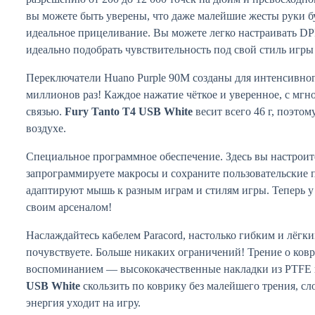
вы можете быть уверены, что даже малейшие жесты руки б
идеальное прицеливание. Вы можете легко настраивать DPI
идеально подобрать чувствительность под свой стиль игры
Переключатели Huano Purple 90M созданы для интенсивно
миллионов раз! Каждое нажатие чёткое и уверенное, с мг
связью.
Fury Tanto T4 USB White
весит всего 46 г, поэто
воздухе.
Специальное программное обеспечение. Здесь вы настроит
запрограммируете макросы и сохраните пользовательские
адаптируют мышь к разным играм и стилям игры. Теперь у
своим арсеналом!
Наслаждайтесь кабелем Paracord, настолько гибким и лёгки
почувствуете. Больше никаких ограничений! Трение о ков
воспоминанием — высококачественные накладки из PTFE
USB White
скользить по коврику без малейшего трения, сл
энергия уходит на игру.