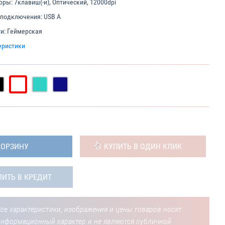
оры:
7клавиш(-и), Оптический, 12000dpi
 подключения:
USB A
и:
Геймерская
еристики
КОРЗИНУ
КУПИТЬ В ОДИН КЛИК
ПИТЬ В КРЕДИТ
се характеристики, изображения и цены товаров носят
информационный характер и не являются публичной