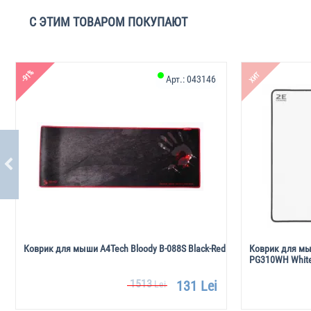
С ЭТИМ ТОВАРОМ ПОКУПАЮТ
-91%
ХИТ
Арт.:
043146
Коврик для мыши A4Tech Bloody B-088S Black-Red
Коврик для мы
PG310WH Whit
1513
131 Lei
Lei