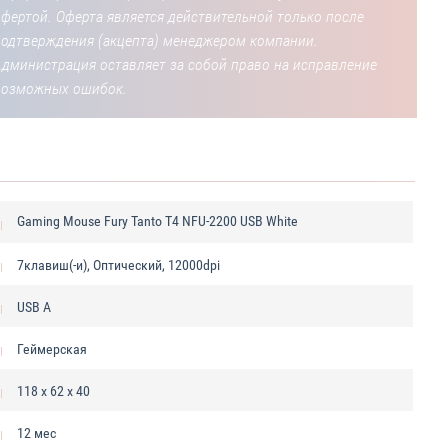
фертой. Оферта является действительной только после
подтверждения (акцепта) менеджером компании.
Администрация оставляет за собой право на исправление
возможных ошибок.
Gaming Mouse Fury Tanto T4 NFU-2200 USB White
7клавиш(-и), Оптический, 12000dpi
USB A
Геймерская
118 х 62 х 40
12 мес