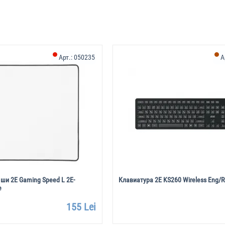
Арт.:
050235
А
ши 2E Gaming Speed L 2E-
Клавиатура 2E KS260 Wireless Eng/R
e
155 Lei