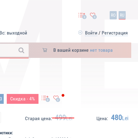
RO
RU
0
0
Вс: выходной
Войти
/
Регистрация
В вашей корзине
нет товара
03
Скидка - 4%
0
0
499
480
Lei
Lei
Старая цена:
Цена:
истики: