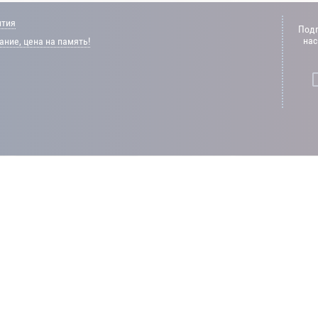
нтия
Подп
нас
ние, цена на память!