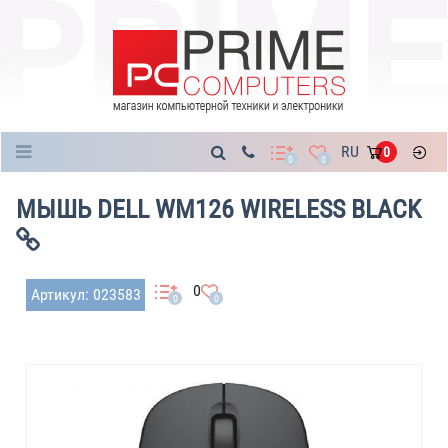
Каталог
RU
0
0
0
МЫШЬ DELL WM126 WIRELESS BLACK
0
Артикул: 023583
0
0