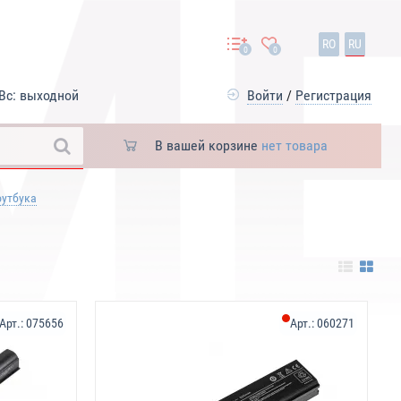
RO
RU
0
0
Вс: выходной
Войти
/
Регистрация
В вашей корзине
нет товара
оутбука
Арт.:
075656
Арт.:
060271