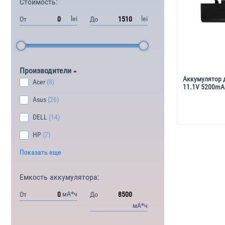
Стоимость:
lei
lei
От
До
Производители
Аккумулятор 
Acer
(8)
11.1V 5200mA
Asus
(26)
DELL
(14)
HP
(7)
Показать еще
Емкость аккумулятора:
мА*ч
От
До
мА*ч