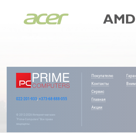
Покупателю
Гара
Контакты
Внима
Сервис
022-201-933
,
+373-68-888-055
Главная
Акции
© 2012-2026 Интернет-магазин
“Prime-Computers” Все права
защищены.