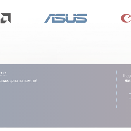
нтия
Подп
нас
ние, цена на память!