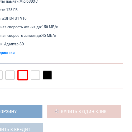
ты памяти:
MicroSDXC
яти:
128 ГБ
ти:
UHS-I U1 V10
ая скорость чтения до:
150 МБ/с
ая скорость записи до:
45 МБ/с
и:
Адаптер SD
еристики
КОРЗИНУ
КУПИТЬ В ОДИН КЛИК
ПИТЬ В КРЕДИТ