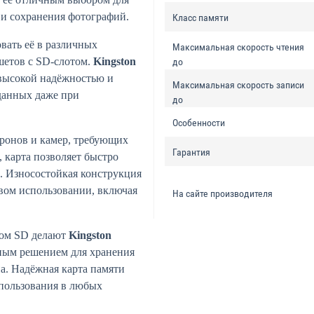
и и сохранения фотографий.
Класс памяти
овать её в различных
Максимальная скорость чтения
шетов с SD-слотом.
Kingston
до
высокой надёжностью и
Максимальная скорость записи
данных даже при
до
Особенности
дронов и камер, требующих
Гарантия
, карта позволяет быстро
. Износостойкая конструкция
вом использовании, включая
На сайте производителя
ром SD делают
Kingston
ым решением для хранения
а. Надёжная карта памяти
спользования в любых