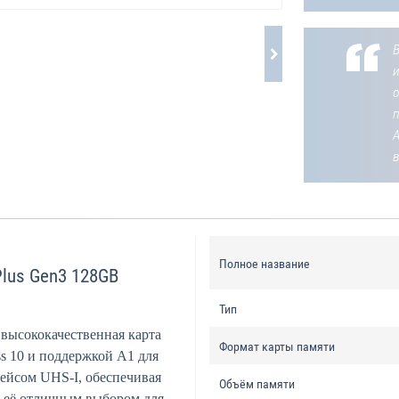
В
о
Полное название
Plus Gen3 128GB
Тип
высококачественная карта
Формат карты памяти
s 10 и поддержкой A1 для
ейсом UHS-I, обеспечивая
Объём памяти
т её отличным выбором для