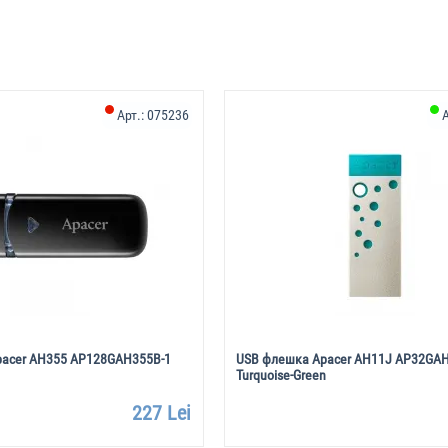
Арт.:
075236
А
acer AH355 AP128GAH355B-1
USB флешка Apacer AH11J AP32GAH
Turquoise-Green
227 Lei