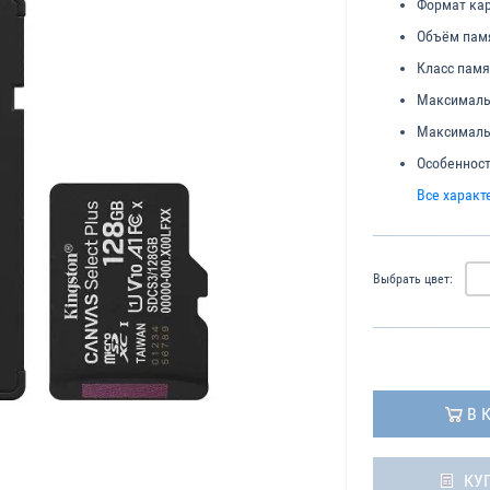
Формат кар
Объём пам
Класс памя
Максимальн
Максимальн
Особенност
Все характ
Выбрать цвет:
В 
КУ