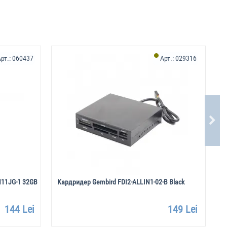
Х
рт.:
060437
Арт.:
029316
11JG-1 32GB
Кардридер Gembird FDI2-ALLIN1-02-B Black
U
144 Lei
149 Lei