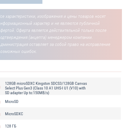
се характеристики, изображения и цены товаров носят
информационный характер и не являются публичной
фертой. Оферта является действительной только после
подтверждения (акцепта) менеджером компании.
Администрация оставляет за собой право на исправление
возможных ошибок.
128GB microSDXC Kingston SDCS3/128GB Canvas
Select Plus Gen3 (Class 10 A1 UHS-I U1 (V10) with
SD adapter Up to:150MB/s)
MicroSD
MicroSDXC
128 ГБ