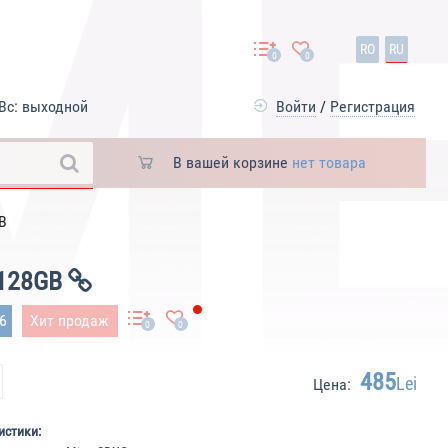
RO
RU
0
0
Вс: выходной
Войти
/
Регистрация
В вашей корзине
нет товара
B
/128GB
76
Хит продаж
0
0
485
Lei
Цена:
истики: