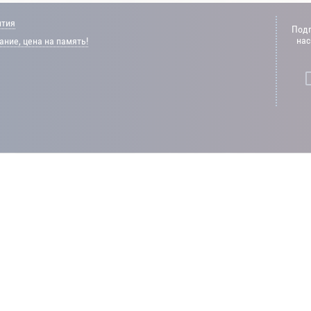
нтия
Подп
нас
ние, цена на память!