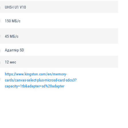
UHS-I U1 V10
150 МБ/с
45 МБ/с
Адаптер SD
12 мес
https://www.kingston.com/en/memory-
cards/canvas-select-plus-microsd-card-sdcs3?
capacity=1tb&adapter=sd%20adapter