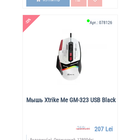
-23%
Арт.:
078126
Мышь Xtrike Me GM-323 USB Black
269
207 Lei
Lei
8клавиш(-и), Оптический, 12800dpi