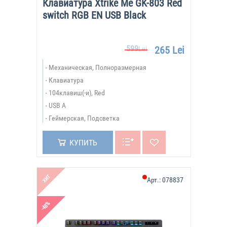
Клавиатура Xtrike Me GK-803 Red
switch RGB EN USB Black
599
265 Lei
Lei
Механическая, Полноразмерная
Клавиатура
104клавиш(-и), Red
USB A
Геймерская, Подсветка
КУПИТЬ
ХИТ
Арт.:
078837
-48%