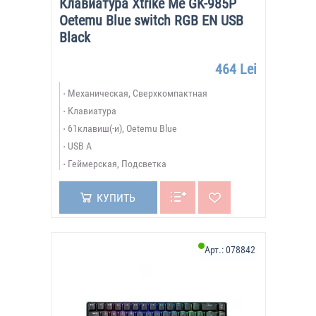
Клавиатура Xtrike Me GK-985P
Oetemu Blue switch RGB EN USB
Black
464 Lei
Механическая, Сверхкомпактная
Клавиатура
61клавиш(-и), Oetemu Blue
USB A
Геймерская, Подсветка
КУПИТЬ
Арт.:
078842