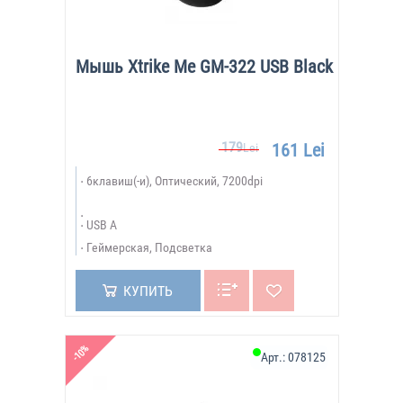
Мышь Xtrike Me GM-322 USB Black
179
161 Lei
Lei
6клавиш(-и), Оптический, 7200dpi
USB A
Геймерская, Подсветка
КУПИТЬ
-10%
Арт.:
078125