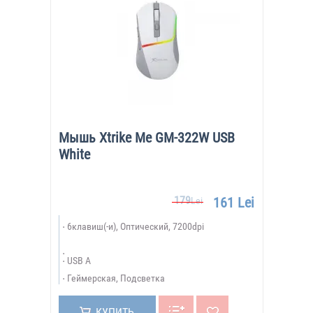
Мышь Xtrike Me GM-322W USB
White
179
161 Lei
Lei
6клавиш(-и), Оптический, 7200dpi
USB A
Геймерская, Подсветка
КУПИТЬ