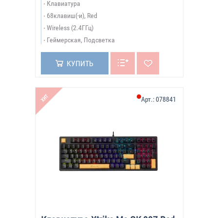
Клавиатура
68клавиш(-и), Red
Wireless (2.4ГГц)
Геймерская, Подсветка
КУПИТЬ
ХИТ
Арт.:
078841