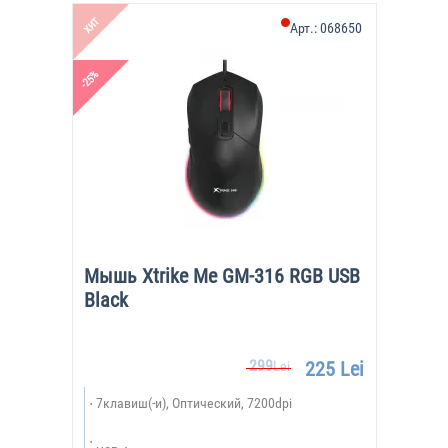
ХИТ
Арт.:
068650
-25%
Мышь Xtrike Me GM-316 RGB USB
Black
299
225 Lei
Lei
7клавиш(-и), Оптический, 7200dpi