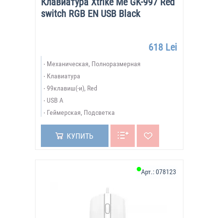
Клавиатура Xtrike Me GK-997 Red
switch RGB EN USB Black
618 Lei
Механическая, Полноразмерная
Клавиатура
99клавиш(-и), Red
USB A
Геймерская, Подсветка
КУПИТЬ
Арт.:
078123