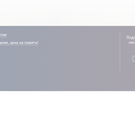
нтия
Подп
нас
ние, цена на память!