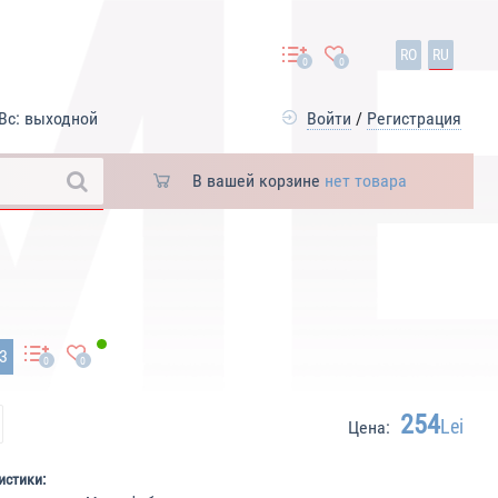
RO
RU
0
0
Вс: выходной
Войти
/
Регистрация
В вашей корзине
нет товара
93
0
0
254
Lei
Цена:
истики: