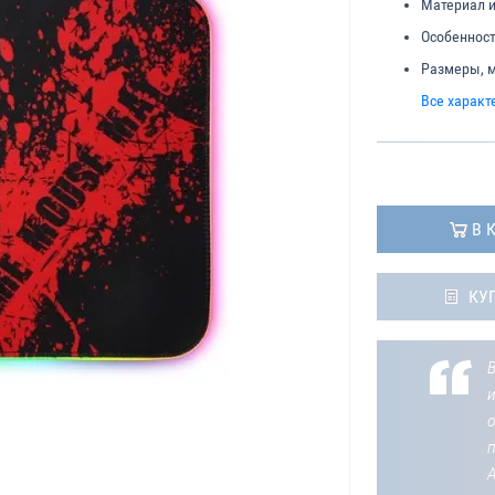
Материал и
Особенност
Размеры, 
Все характ
В 
КУ
В
о