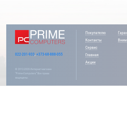
Покупателю
Гара
Контакты
Внима
Сервис
022-201-933
,
+373-68-888-055
Главная
Акции
© 2012-2026 Интернет-магазин
“Prime-Computers” Все права
защищены.