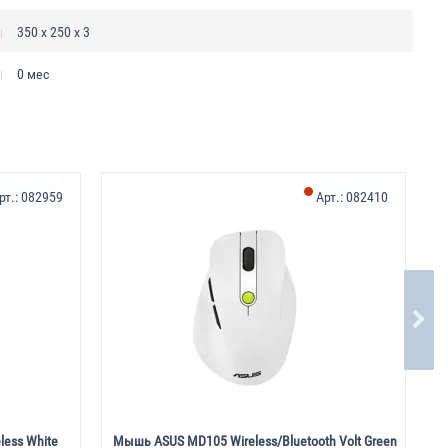
350 х 250 х 3
0 мес
рт.:
082959
Арт.:
082410
less White
Мышь ASUS MD105 Wireless/Bluetooth Volt Green
М