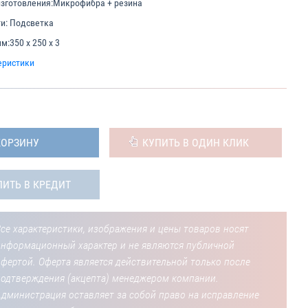
зготовления:
Микрофибра + резина
и:
Подсветка
мм:
350 х 250 х 3
еристики
КОРЗИНУ
КУПИТЬ В ОДИН КЛИК
ПИТЬ В КРЕДИТ
се характеристики, изображения и цены товаров носят
информационный характер и не являются публичной
фертой. Оферта является действительной только после
подтверждения (акцепта) менеджером компании.
Администрация оставляет за собой право на исправление