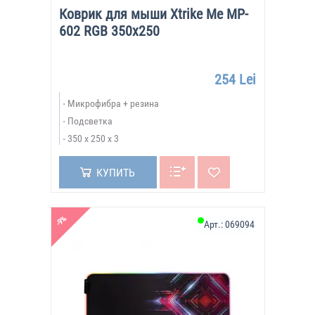
Коврик для мыши Xtrike Me MP-
602 RGB 350x250
254 Lei
Микрофибра + резина
Подсветка
350 х 250 х 3
КУПИТЬ
-9%
Арт.:
069094