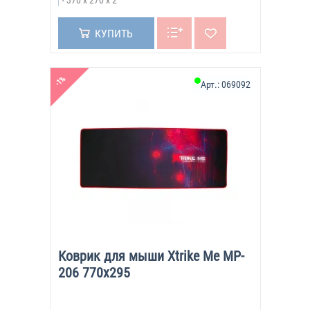
370 х 270 х 2
КУПИТЬ
-1%
Арт.:
069092
Коврик для мыши Xtrike Me MP-
206 770x295