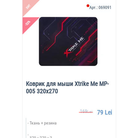
ХИТ
Арт.:
069091
-53%
Коврик для мыши Xtrike Me MP-
005 320x270
169
79 Lei
Lei
Ткань + резина