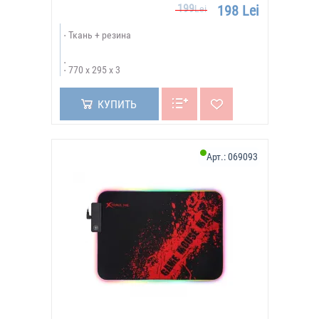
199
198 Lei
Lei
Ткань + резина
770 х 295 х 3
КУПИТЬ
Арт.:
069093