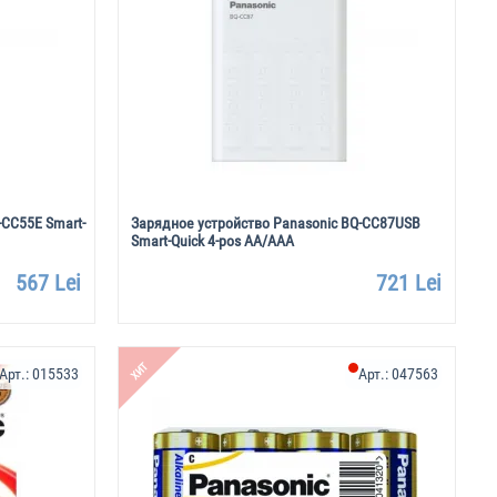
-CC55E Smart-
Зарядное устройство Panasonic BQ-CC87USB
Smart-Quick 4-pos AA/AAA
567 Lei
721 Lei
ХИТ
Арт.:
015533
Арт.:
047563