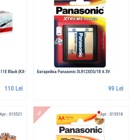
11E Black (KX-
Батарейка Panasonic 3LR12XEG/1B 4.5V
110 Lei
99 Lei
ХИТ
Арт.:
015521
Арт.:
015518