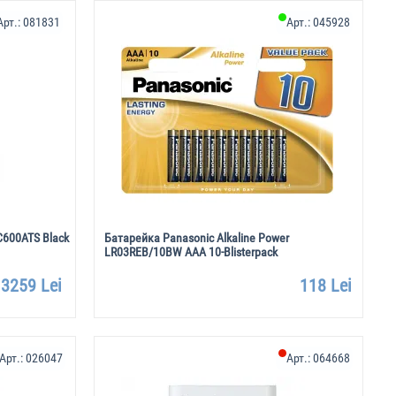
Арт.:
081831
Арт.:
045928
C600ATS Black
Батарейка Panasonic Alkaline Power
LR03REB/10BW AAA 10-Blisterpack
3259 Lei
118 Lei
Арт.:
026047
Арт.:
064668