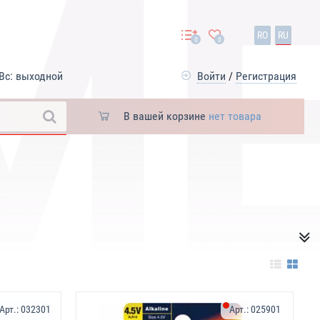
RO
RU
0
0
Вс: выходной
Войти
/
Регистрация
В вашей корзине
нет товара
Арт.:
032301
Арт.:
025901