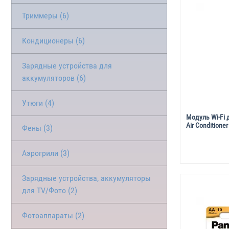
Триммеры (6)
Кондиционеры (6)
Зарядные устройства для
аккумуляторов (6)
Утюги (4)
Модуль Wi-Fi 
Air Сonditione
Фены (3)
Аэрогрили (3)
Зарядные устройства, аккумуляторы
для TV/Фото (2)
Фотоаппараты (2)