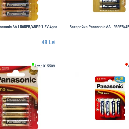
asonic AA LR6REB/4BPR 1.5V 4pcs
Батарейка Panasonic AA LR6REB/4B
48 Lei
Арт.:
015509