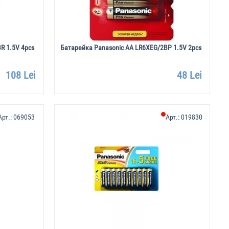
R 1.5V 4pcs
Батарейка Panasonic AA LR6XEG/2BP 1.5V 2pcs
108 Lei
48 Lei
Арт.:
069053
Арт.:
019830