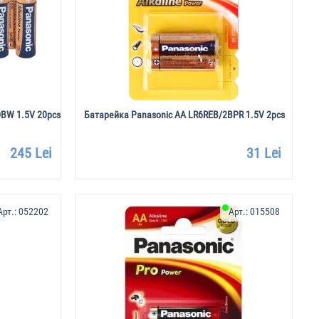
0BW 1.5V 20pcs
Батарейка Panasonic AA LR6REB/2BPR 1.5V 2pcs
245 Lei
31 Lei
Арт.:
052202
Арт.:
015508