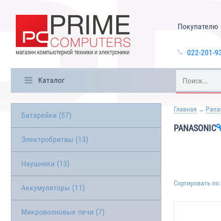
Покупателю
022-201-9
Каталог
Главная
Pana
Батарейки (57)
PANASONIC
Электробритвы (13)
Наушники (13)
Сортировать по:
Аккумуляторы (11)
Микроволновые печи (7)