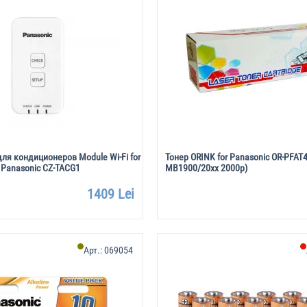
для кондиционеров Module Wi-Fi for
Тонер ORINK for Panasonic OR-PFAT4
r Panasonic CZ-TACG1
MB1900/20xx 2000p)
1409 Lei
Арт.:
069054