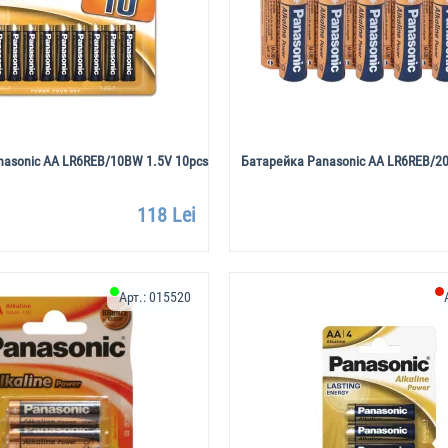
nasonic AA LR6REB/10BW 1.5V 10pcs
Батарейка Panasonic AA LR6REB/2
118 Lei
Арт.:
015520