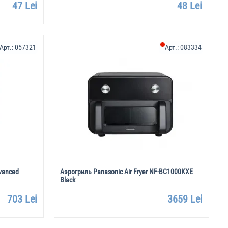
47 Lei
48 Lei
Арт.:
057321
Арт.:
083334
vanced
Аэрогриль Panasonic Air Fryer NF-BC1000KXE
Black
703 Lei
3659 Lei