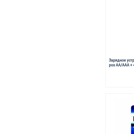
Зарядное устр
pos AA/AAA +