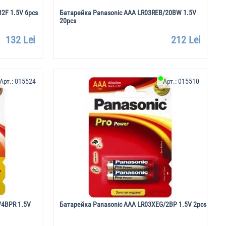
2F 1.5V 6pcs
Батарейка Panasonic AAA LR03REB/20BW 1.5V
20pcs
132 Lei
212 Lei
Арт.:
015524
Арт.:
015510
/4BPR 1.5V
Батарейка Panasonic AAA LR03XEG/2BP 1.5V 2pcs