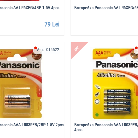
asonic AA LR6XEG/4BP 1.5V 4pcs
Батарейка Panasonic AA LR6XEG/6B
79 Lei
ХИТ
Арт.:
015522
asonic AAA LR03REB/2BP 1.5V 2pcs
Батарейка Panasonic AAA LR03REB
4pcs