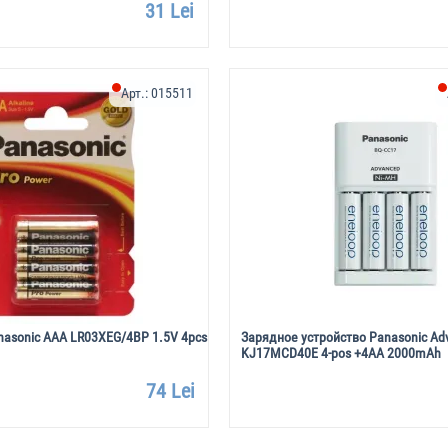
31 Lei
Арт.:
015511
nasonic AAA LR03XEG/4BP 1.5V 4pcs
Зарядное устройство Panasonic Ad
KJ17MCD40E 4-pos +4AA 2000mAh
74 Lei