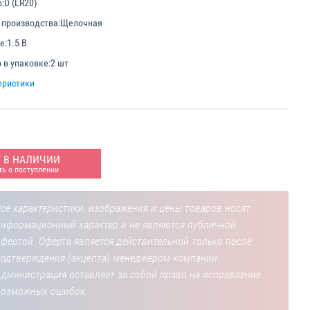
:
D (LR20)
 производства:
Щелочная
е:
1.5 В
 в упаковке:
2 шт
еристики
Т В НАЛИЧИИ
ь о поступлении
се характеристики, изображения и цены товаров носят
информационный характер и не являются публичной
фертой. Оферта является действительной только после
подтверждения (акцепта) менеджером компании.
Администрация оставляет за собой право на исправление
возможных ошибок.