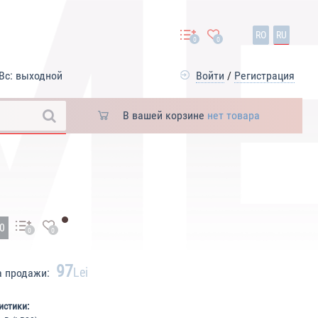
RO
RU
0
0
Вс: выходной
Войти
/
Регистрация
В вашей корзине
нет товара
30
0
0
97
Lei
а продажи:
истики: