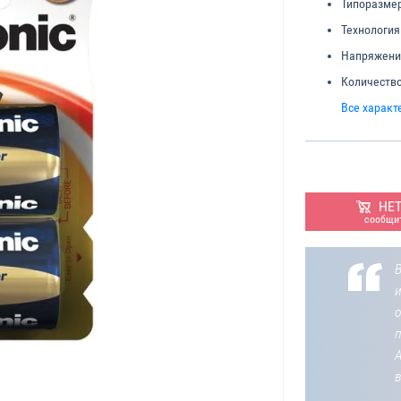
Типоразмер
Технология
Напряжени
Количество
Все характ
НЕ
сообщит
В
о