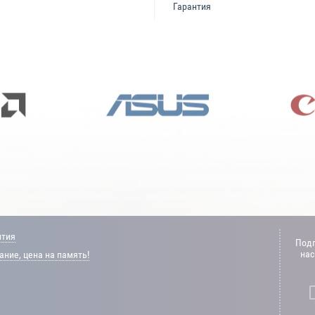
Гарантия
нтия
Подп
нас
ние, цена на память!