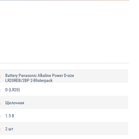
Battery Panasonic Alkaline Power D-size
LR20REB/2BP 2-Blisterpack
D (LR20)
Щелочная
1.5 В
2 шт