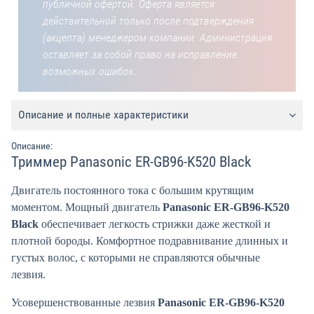
публичной офертой. Оферта является
действительной только после подтверждения
(акцепта) менеджером компании. Администрация
оставляет за собой право на исправление
возможных ошибок.
Описание и полные характеристики
Описание:
Триммер Panasonic ER-GB96-K520 Black
Двигатель постоянного тока с большим крутящим
моментом. Мощный двигатель
Panasonic ER-GB96-K520
Black
обеспечивает легкость стрижки даже жесткой и
плотной бороды. Комфортное подравнивание длинных и
густых волос, с которыми не справляются обычные
лезвия.
Усовершенствованные лезвия
Panasonic ER-GB96-K520