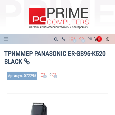
Каталог
RU
0
0
0
ТРИММЕР PANASONIC ER-GB96-K520
BLACK
0
Артикул: 072295
0
0