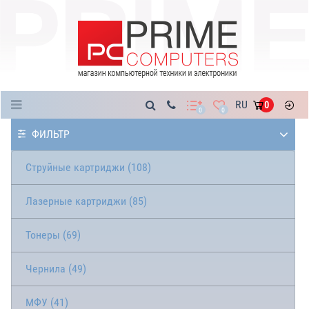
Каталог
RU
0
0
0
ФИЛЬТР
Струйные картриджи (108)
Лазерные картриджи (85)
Тонеры (69)
Чернила (49)
МФУ (41)