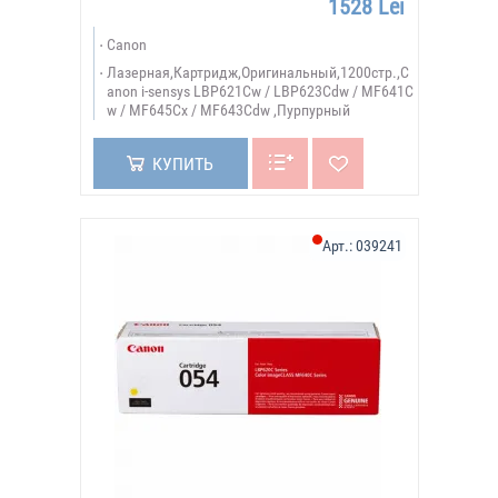
1528 Lei
Canon
Лазерная,Картридж,Оригинальный,1200стр.,C
anon i-sensys LBP621Cw / LBP623Cdw / MF641C
w / MF645Cx / MF643Cdw ,Пурпурный
КУПИТЬ
Арт.:
039241