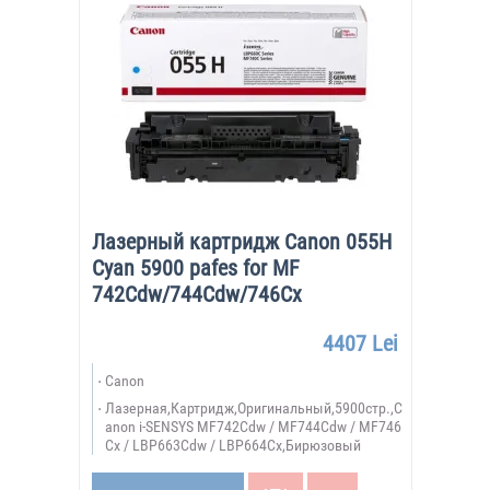
Лазерный картридж Canon 055H
Cyan 5900 pafes for MF
742Cdw/744Cdw/746Cx
4407 Lei
Canon
Лазерная,Картридж,Оригинальный,5900стр.,C
anon i-SENSYS MF742Cdw / MF744Cdw / MF746
Cx / LBP663Cdw / LBP664Cx,Бирюзовый