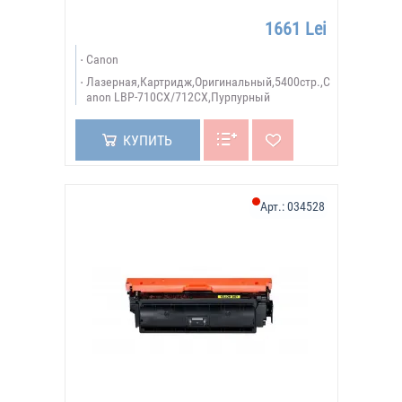
1661 Lei
Canon
Лазерная,Картридж,Оригинальный,5400стр.,C
anon LBP-710CX/712CX,Пурпурный
КУПИТЬ
Арт.:
034528