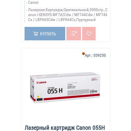
Canon
Лазерная,Картридж,Оригинальный,5900стр.,C
anon i-SENSYS MF742Cdw / MF744Cdw / MF746
Cx / LBP663Cdw / LBP664Cx,Пурпурный
КУПИТЬ
Арт.:
039250
Лазерный картридж Canon 055H