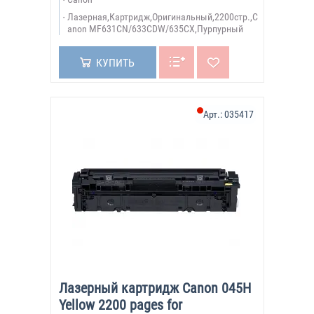
Лазерная,Картридж,Оригинальный,2200стр.,C
anon MF631CN/633CDW/635CX,Пурпурный
КУПИТЬ
Арт.:
035417
Лазерный картридж Canon 045H
Yellow 2200 pages for