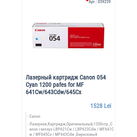
Арт.:
039239
Лазерный картридж Canon 054
Cyan 1200 pafes for MF
641Cw/643Cdw/645Cx
1528 Lei
Canon
Лазерная,Картридж,Оригинальный,1200стр.,C
anon i-sensys LBP621Cw / LBP623Cdw / MF641C
w / MF645Cx / MF643Cdw ,Бирюзовый