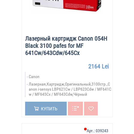
Лазерный картридж Canon 054H
Black 3100 pafes for MF
641Cw/643Cdw/645Cx
2164 Lei
Canon
Лазерная,Картридж,Оригинальный,3100стр.,C
anon i-sensys LBP621Cw / LBP623Cdw / MF641C
w / MF645Cx / MF643Cdw,Чёрный
КУПИТЬ
Арт.:
039243