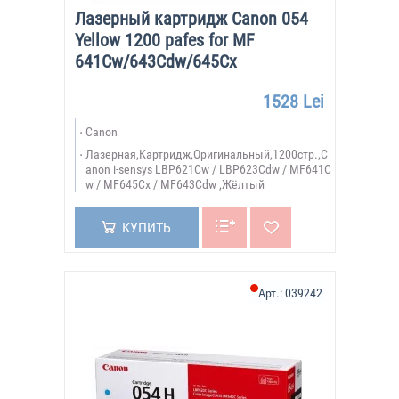
Лазерный картридж Canon 054
Yellow 1200 pafes for MF
641Cw/643Cdw/645Cx
1528 Lei
Canon
Лазерная,Картридж,Оригинальный,1200стр.,C
anon i-sensys LBP621Cw / LBP623Cdw / MF641C
w / MF645Cx / MF643Cdw ,Жёлтый
КУПИТЬ
Арт.:
039242