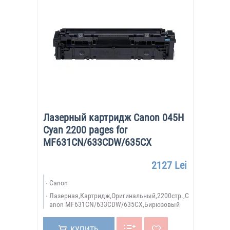
Лазерный картридж Canon 045H
Cyan 2200 pages for
MF631CN/633CDW/635CX
2127 Lei
Canon
Лазерная,Картридж,Оригинальный,2200стр.,C
anon MF631CN/633CDW/635CX,Бирюзовый
КУПИТЬ