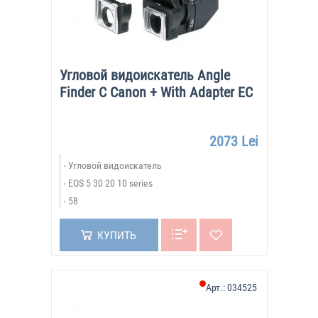
Canon
спонсирует деятельность ряда международных
общественных организаций, среди которых
Международный Красный Крест и Всемирный фонд дикой
природы. Также компания принимает участие в проведении
Угловой видоискатель Angle
культурных и спортивных мероприятий.
Finder C Canon + With Adapter EC
2073 Lei
Угловой видоискатель
EOS 5 30 20 10 series
58
КУПИТЬ
Арт.:
034525