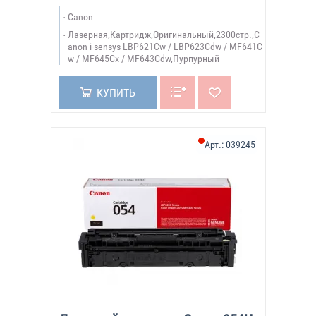
Canon
Лазерная,Картридж,Оригинальный,2300стр.,C
anon i-sensys LBP621Cw / LBP623Cdw / MF641C
w / MF645Cx / MF643Cdw,Пурпурный
КУПИТЬ
Арт.:
039245