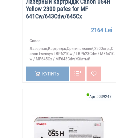
Лазерный картридж Canon 054H
Yellow 2300 pafes for MF
641Cw/643Cdw/645Cx
2164 Lei
Canon
Лазерная,Картридж,Оригинальный,2300стр.,C
anon i-sensys LBP621Cw / LBP623Cdw / MF641C
w / MF645Cx / MF643Cdw,Жёлтый
КУПИТЬ
Арт.:
039247