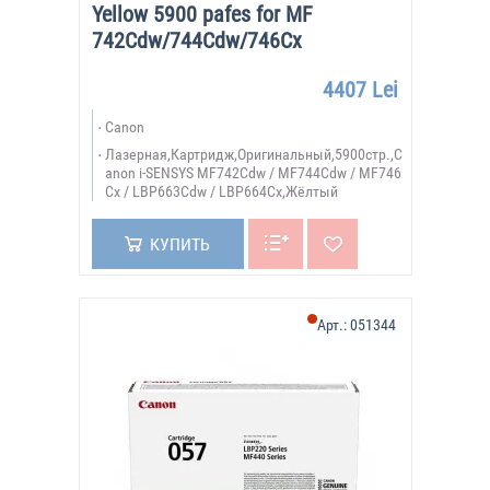
Yellow 5900 pafes for MF
742Cdw/744Cdw/746Cx
4407 Lei
Canon
Лазерная,Картридж,Оригинальный,5900стр.,C
anon i-SENSYS MF742Cdw / MF744Cdw / MF746
Cx / LBP663Cdw / LBP664Cx,Жёлтый
КУПИТЬ
Арт.:
051344