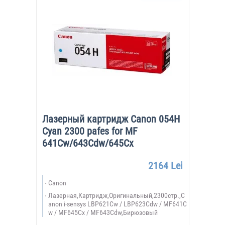
Лазерный картридж Canon 054H
Cyan 2300 pafes for MF
641Cw/643Cdw/645Cx
2164 Lei
Canon
Лазерная,Картридж,Оригинальный,2300стр.,C
anon i-sensys LBP621Cw / LBP623Cdw / MF641C
w / MF645Cx / MF643Cdw,Бирюзовый