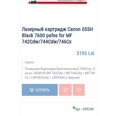
Лазерный картридж Canon 055H
Black 7600 pafes for MF
742Cdw/744Cdw/746Cx
3195 Lei
Canon
Лазерная,Картридж,Оригинальный,7600стр.,C
anon i-SENSYS MF742Cdw / MF744Cdw / MF746
Cx / LBP663Cdw / LBP664Cx,Чёрный
КУПИТЬ
Арт.:
039248