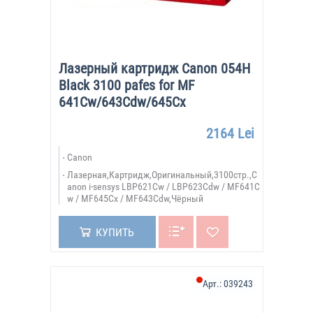
Лазерный картридж Canon 054H
Black 3100 pafes for MF
641Cw/643Cdw/645Cx
2164 Lei
Canon
Лазерная,Картридж,Оригинальный,3100стр.,C
anon i-sensys LBP621Cw / LBP623Cdw / MF641C
w / MF645Cx / MF643Cdw,Чёрный
КУПИТЬ
Арт.:
039243