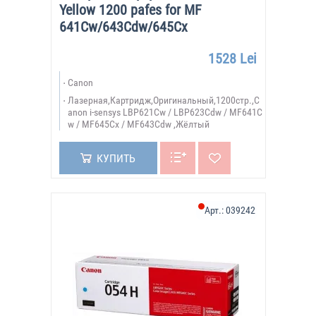
Yellow 1200 pafes for MF
641Cw/643Cdw/645Cx
1528 Lei
Canon
Лазерная,Картридж,Оригинальный,1200стр.,C
anon i-sensys LBP621Cw / LBP623Cdw / MF641C
w / MF645Cx / MF643Cdw ,Жёлтый
КУПИТЬ
Арт.:
039242