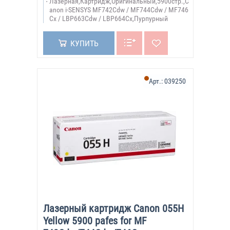
Лазерная,Картридж,Оригинальный,5900стр.,C
anon i-SENSYS MF742Cdw / MF744Cdw / MF746
Cx / LBP663Cdw / LBP664Cx,Пурпурный
КУПИТЬ
Арт.:
039250
Лазерный картридж Canon 055H
Yellow 5900 pafes for MF