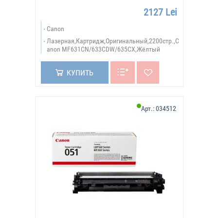
2127 Lei
Canon
Лазерная,Картридж,Оригинальный,2200стр.,C
anon MF631CN/633CDW/635CX,Жёлтый
КУПИТЬ
Арт.:
034512