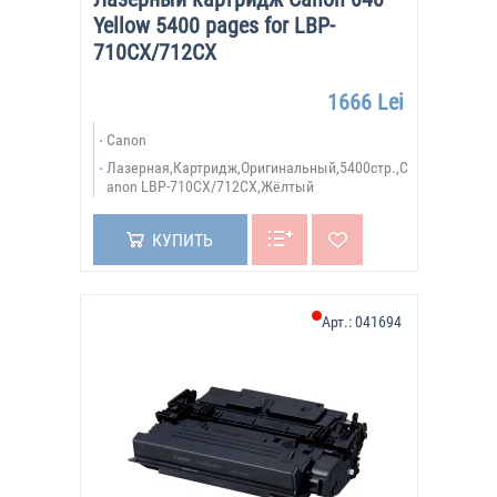
Yellow 5400 pages for LBP-
710CX/712CX
1666 Lei
Canon
Лазерная,Картридж,Оригинальный,5400стр.,C
anon LBP-710CX/712CX,Жёлтый
КУПИТЬ
Арт.:
041694