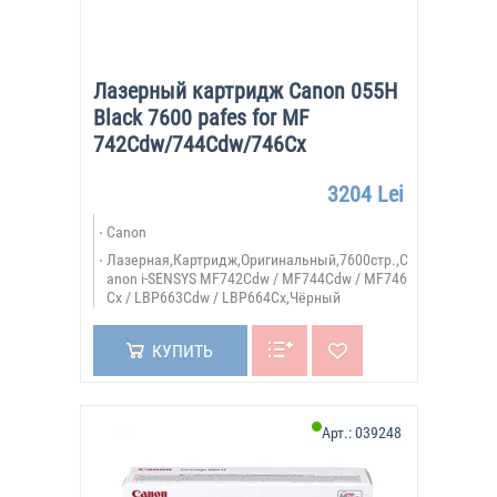
Лазерный картридж Canon 055H
Black 7600 pafes for MF
742Cdw/744Cdw/746Cx
3204 Lei
Canon
Лазерная,Картридж,Оригинальный,7600стр.,C
anon i-SENSYS MF742Cdw / MF744Cdw / MF746
Cx / LBP663Cdw / LBP664Cx,Чёрный
КУПИТЬ
Арт.:
039248