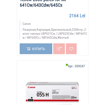
641Cw/643Cdw/645Cx
2164 Lei
Canon
Лазерная,Картридж,Оригинальный,2300стр.,C
anon i-sensys LBP621Cw / LBP623Cdw / MF641C
w / MF645Cx / MF643Cdw,Жёлтый
КУПИТЬ
Арт.:
039247