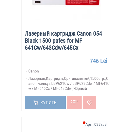
Лазерный картридж Canon 054
Black 1500 pafes for MF
641Cw/643Cdw/645Cx
746 Lei
Canon
Лазерная,Картридж,Оригинальный,1500стр.,C
anon i-sensys LBP621Cw / LBP623Cdw / MF641C
w / MF645Cx / MF643Cdw ,Чёрный
КУПИТЬ
Арт.:
039239