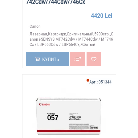
742Cdw/744Cdw/746Cx
4420 Lei
Canon
Лазерная,Картридж,Оригинальный,5900стр.,C
anon i-SENSYS MF742Cdw / MF744Cdw / MF746
Cx / LBP663Cdw / LBP664Cx,Жёлтый
КУПИТЬ
Арт.:
051344