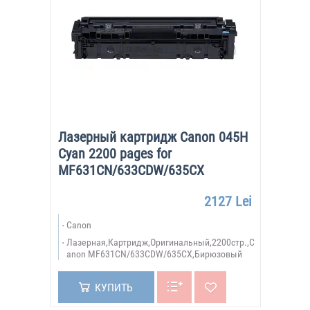
Лазерный картридж Canon 045H
Cyan 2200 pages for
MF631CN/633CDW/635CX
2127 Lei
Canon
Лазерная,Картридж,Оригинальный,2200стр.,C
anon MF631CN/633CDW/635CX,Бирюзовый
КУПИТЬ