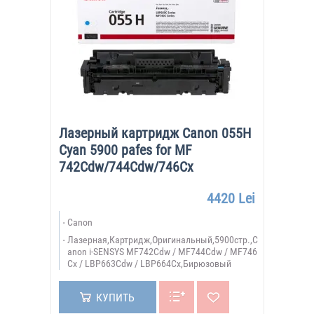
Лазерный картридж Canon 055H
Cyan 5900 pafes for MF
742Cdw/744Cdw/746Cx
4420 Lei
Canon
Лазерная,Картридж,Оригинальный,5900стр.,C
anon i-SENSYS MF742Cdw / MF744Cdw / MF746
Cx / LBP663Cdw / LBP664Cx,Бирюзовый
КУПИТЬ