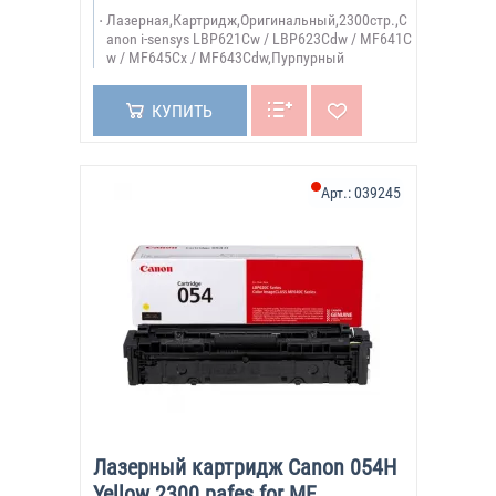
Лазерная,Картридж,Оригинальный,2300стр.,C
anon i-sensys LBP621Cw / LBP623Cdw / MF641C
w / MF645Cx / MF643Cdw,Пурпурный
КУПИТЬ
Арт.:
039245
Лазерный картридж Canon 054H
Yellow 2300 pafes for MF