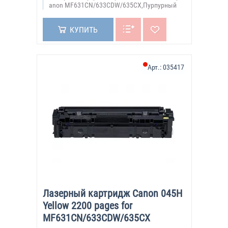
anon MF631CN/633CDW/635CX,Пурпурный
КУПИТЬ
Арт.:
035417
Лазерный картридж Canon 045H
Yellow 2200 pages for
MF631CN/633CDW/635CX