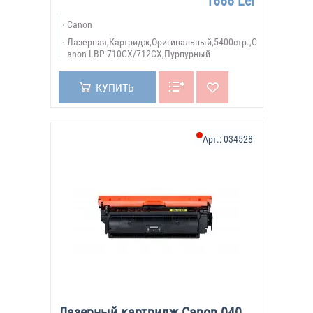
1666 Lei
Canon
Лазерная,Картридж,Оригинальный,5400стр.,C
anon LBP-710CX/712CX,Пурпурный
КУПИТЬ
Арт.:
034528
Лазерный картридж Canon 040