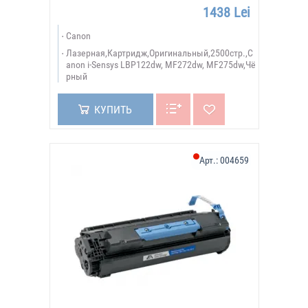
1438 Lei
Canon
Лазерная,Картридж,Оригинальный,2500стр.,C
anon i-Sensys LBP122dw, MF272dw, MF275dw,Чё
рный
КУПИТЬ
Арт.:
004659