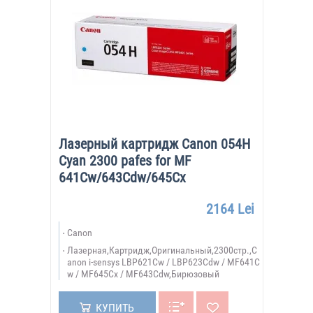
Лазерный картридж Canon 054H
Cyan 2300 pafes for MF
641Cw/643Cdw/645Cx
2164 Lei
Canon
Лазерная,Картридж,Оригинальный,2300стр.,C
anon i-sensys LBP621Cw / LBP623Cdw / MF641C
w / MF645Cx / MF643Cdw,Бирюзовый
КУПИТЬ