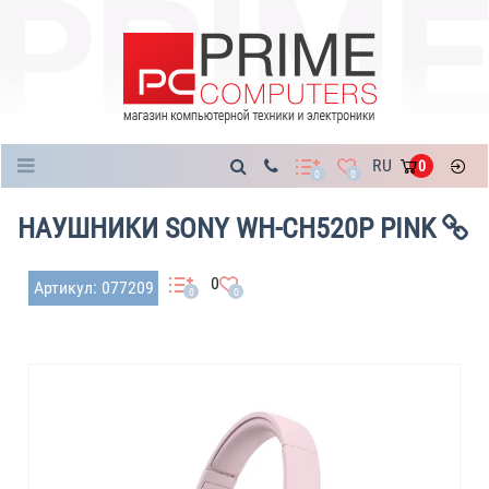
Каталог
RU
0
0
0
НАУШНИКИ SONY WH-CH520P PINK
0
Артикул: 077209
0
0