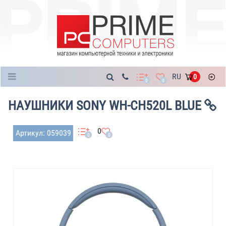
Каталог
RU
0
0
0
НАУШНИКИ SONY WH-CH520L BLUE
0
Артикул: 059039
0
0