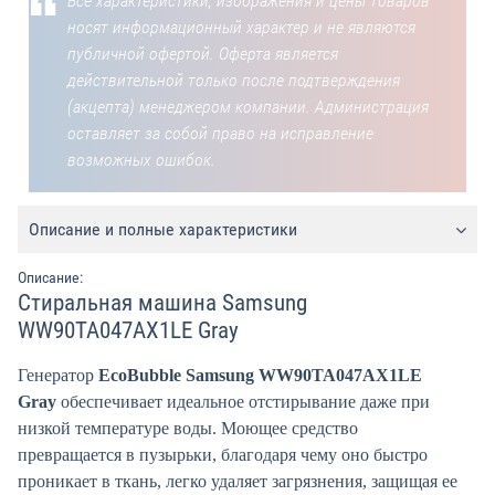
Все характеристики, изображения и цены товаров
носят информационный характер и не являются
публичной офертой. Оферта является
действительной только после подтверждения
(акцепта) менеджером компании. Администрация
оставляет за собой право на исправление
возможных ошибок.
Описание и полные характеристики
Описание:
Стиральная машина Samsung
WW90TA047AX1LE Gray
Генератор
EcoBubble Samsung WW90TA047AX1LE
Gray
обеспечивает идеальное отстирывание даже при
низкой температуре воды. Моющее средство
превращается в пузырьки, благодаря чему оно быстро
проникает в ткань, легко удаляет загрязнения, защищая ее