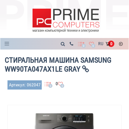
Каталог
RU
0
0
0
СТИРАЛЬНАЯ МАШИНА SAMSUNG
WW90TA047AX1LE GRAY
0
Артикул: 062047
0
0