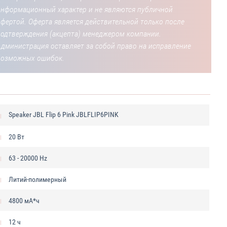
информационный характер и не являются публичной
фертой. Оферта является действительной только после
подтверждения (акцепта) менеджером компании.
Администрация оставляет за собой право на исправление
возможных ошибок.
Speaker JBL Flip 6 Pink JBLFLIP6PINK
20 Вт
63 - 20000 Hz
Литий-полимерный
4800 мА*ч
12 ч