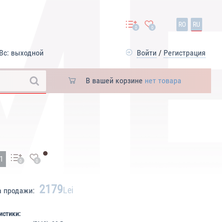
RO
RU
0
0
Вс: выходной
Войти
/
Регистрация
В вашей корзине
нет товара
61
0
0
2179
Lei
а продажи:
истики: