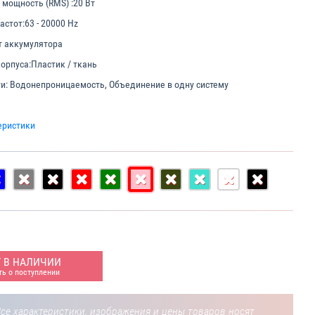
мощность (RMS) :
20 Вт
астот:
63 - 20000 Hz
 аккумулятора
орпуса:
Пластик / ткань
и:
Водонепроницаемость, Объединение в одну систему
еристики
Т В НАЛИЧИИ
ь о поступлении
се характеристики, изображения и цены товаров носят