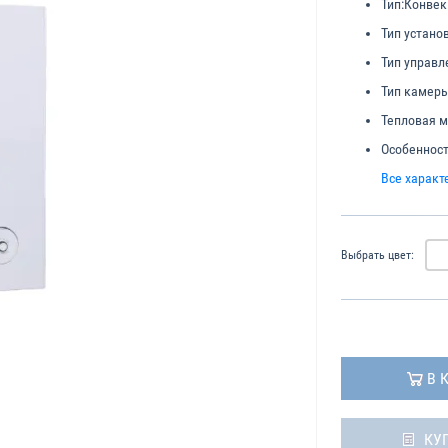
Тип:
Конвек
Тип устано
Тип управл
Тип камеры
Тепловая м
Особенност
Все характ
Выбрать цвет:
В 
КУ