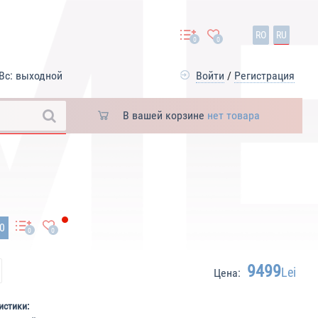
RO
RU
0
0
Вс: выходной
Войти
/
Регистрация
В вашей корзине
нет товара
80
0
0
9499
Lei
Цена:
истики: