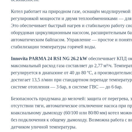
Котел работает на природном газе, оснащён модулируемой 
регулировкой мощности и двумя теплообменниками — для 
Это обеспечивает быстрый нагрев и стабильную работу с
оборудован циркуляционным насосом, расширительным бак
автоматическим байпасом. Управление — простое и понятн
стабилизации температуры горячей воды.
Innovita PARMA 24 RSI NG 26.2 kW
обеспечивает КПД ок
максимальный расход газа составляет до 2,77 м³/ч. Темпер
регулируется в диапазоне от 40 до 80 °C, а производительн
достигает 13,5 л/мин при стандартном перепаде температу
системе отопления — 3 бар, в системе ГВС — до 6 бар.
Безопасность продумана до мелочей: защита от перегрева, 
отсутствии тяги, автоматическое отключение насоса при пр
коаксиальному дымоходу (60/100 или 80/80 мм) котел можн
без подключения к общему дымоходу. Возможна работа с 
датчиком уличной температуры.