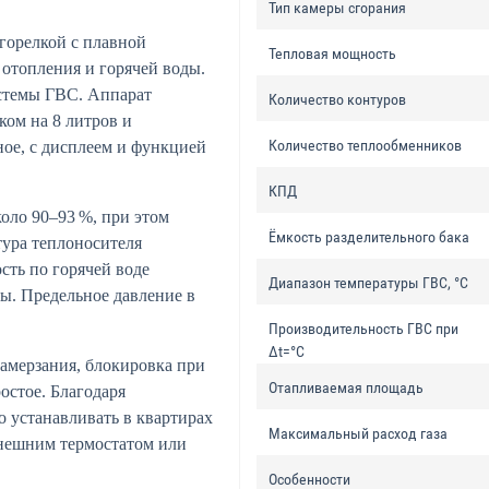
Тип камеры сгорания
горелкой с плавной
Тепловая мощность
отопления и горячей воды.
истемы ГВС. Аппарат
Количество контуров
ом на 8 литров и
Количество теплообменников
ое, с дисплеем и функцией
КПД
оло 90–93 %, при этом
Ёмкость разделительного бака
атура теплоносителя
ость по горячей воде
Диапазон температуры ГВС, °C
ры. Предельное давление в
Производительность ГВС при
Δt=°C
замерзания, блокировка при
Отапливаемая площадь
остое. Благодаря
о устанавливать в квартирах
Максимальный расход газа
внешним термостатом или
Особенности