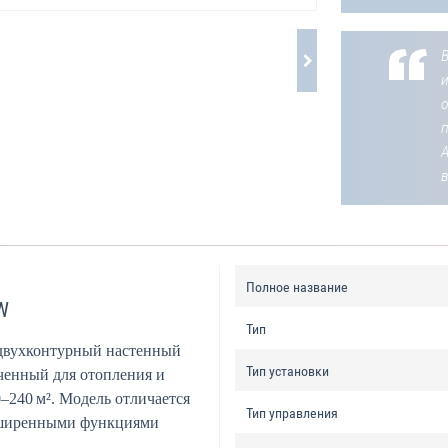
В
о
Полное название
W
Тип
двухконтурный настенный
Тип установки
аченный для отопления и
–240 м². Модель отличается
Тип управления
сширенными функциями