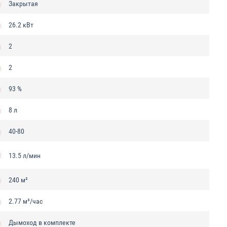
Закрытая
26.2 кВт
2
2
93 %
8 л
40-80
13.5 л/мин
240 м²
2.77 м³/час
Дымоход в комплекте