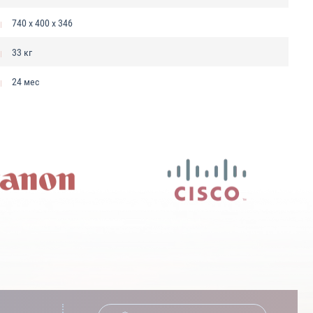
740 х 400 х 346
33 кг
24 мес