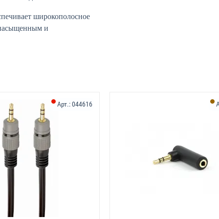
спечивает широкополосное
е насыщенным и
Арт.:
044616
А