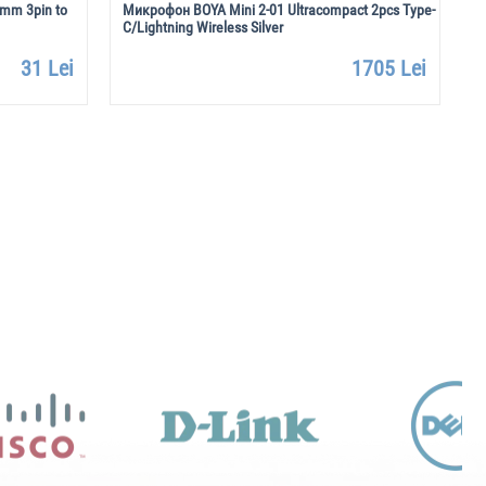
5mm 3pin to
Микрофон BOYA Mini 2-01 Ultracompact 2pcs Type-
М
C/Lightning Wireless Silver
T
31 Lei
1705 Lei