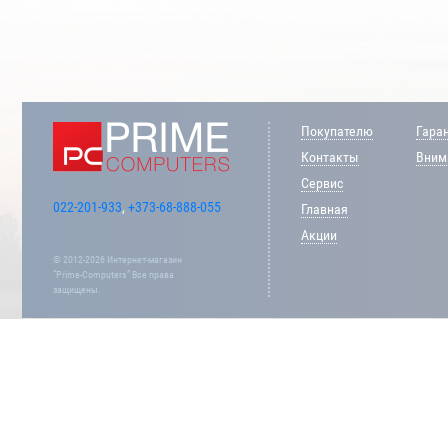
Покупателю
Гара
Контакты
Внима
Сервис
022-201-933
,
+373-68-888-055
Главная
Акции
© 2012-2026 Интернет-магазин
“Prime-Computers” Все права
защищены.