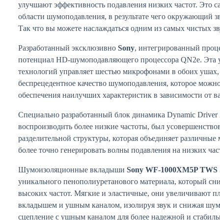
улучшают эффективность подавления низких частот. Это с
области шумоподавления, в результате чего окружающий зв
Так что вы можете наслаждаться одним из самых чистых зв
Разработанный эксклюзивно
Sony
, интегрированный проце
потенциал HD-шумоподавляющего процессора QN2e. Эта 
технологий управляет шестью микрофонами в обоих ушах,
беспрецедентное качество шумоподавления, которое можно
обеспечения наилучших характеристик в зависимости от в
Специально разработанный блок динамика Dynamic Driver
воспроизводить более низкие частоты, был усовершенств
разделительной структуры, которая объединяет различные 
более точно генерировать волны подавления на низких час
Шумоизоляционные вкладыши
Sony WF-1000XM5P TWS 
уникального пенополиуретанового материала, который сн
высоких частот. Мягкие и эластичные, они увеличивают п
вкладышем и ушным каналом, изолируя звук и снижая шу
сцепление с ушным каналом для более надежной и стабиль