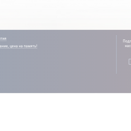
нтия
Подп
нас
ние, цена на память!