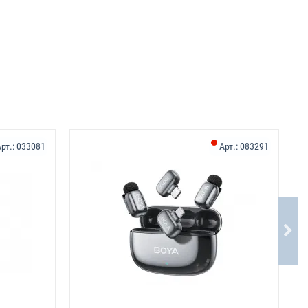
рт.:
033081
Арт.:
083291