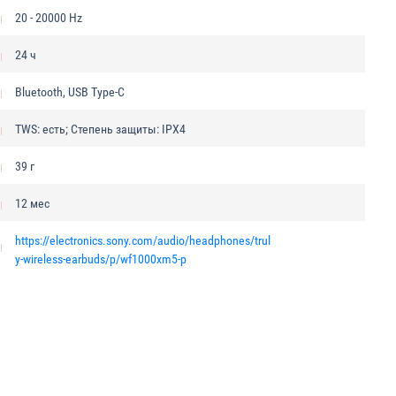
20 - 20000 Hz
24 ч
Bluetooth, USB Type-C
TWS: есть; Степень защиты: IPX4
39 г
12 мес
https://electronics.sony.com/audio/headphones/trul
y-wireless-earbuds/p/wf1000xm5-p