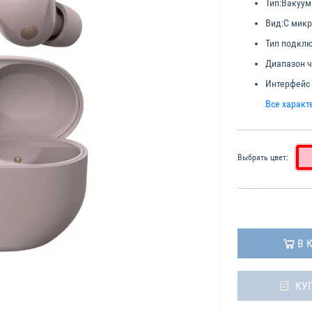
Тип:
Вакуу
Вид:
С мик
Тип подклю
Диапазон ч
Интерфейс
Все характ
Выбрать цвет:
В 
КУ