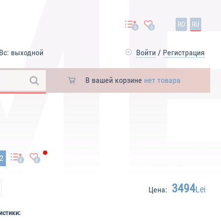
RO
RU
0
0
Вс: выходной
Войти
/
Регистрация
В вашей корзине
нет товара
12
0
0
3494
Lei
Цена:
истики: