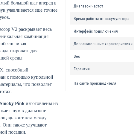
амый большой шаг вперед в
Диапазон частот
ук улавливается еще точнее.
уков.
Время работы от аккумулятора
ссор V2 раскрывает весь
Интерфейс подключения
уникальная комбинация
 обеспечивая
Дополнительные характеристики
 адаптировать для
Вес
ашей среды.
Гарантия
 X, способный
ован с помощью купольной
На сайте производителя
материалы, что позволяет
тотах.
Smoky Pink
изготовлены из
ижает шум в диапазоне
лощадь контакта между
м. Они также улучшают
ной посадки.