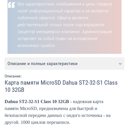
Все характеристики, изображения и цены товаров
носят информационный характер и не являются
публичной офертой. Оферта является
действительной только после подтверждения
(акцепта) менеджером компании. Администрация
оставляет за собой право на исправление
возможных ошибок.
Описание и полные характеристики
Описание:
Карта памяти MicroSD Dahua ST2-32-S1 Class
10 32GB
Dahua ST2-32-S1 Class 10 32GB -
надежная карта
памяти MicroSD, предназначена для быстрой и
безопасной передачи данных с ондого источника - на
другой. 1000 циклов перезаписи.