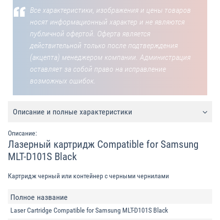
Все характеристики, изображения и цены товаров
носят информационный характер и не являются
публичной офертой. Оферта является
действительной только после подтверждения
(акцепта) менеджером компании. Администрация
оставляет за собой право на исправление
возможных ошибок.
Описание и полные характеристики
Описание:
Лазерный картридж Compatible for Samsung
MLT-D101S Black
Картридж черный или контейнер с черными чернилами
Полное название
Laser Cartridge Compatible for Samsung MLT-D101S Black