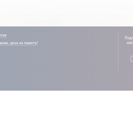
нтия
Подп
нас
ние, цена на память!