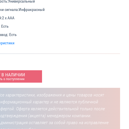
ость:
Универсальный
чи сигнала:
Инфракрасный
й:
2 x AAA
:
Есть
ввод:
Есть
еристики
Т В НАЛИЧИИ
ь о поступлении
се характеристики, изображения и цены товаров носят
информационный характер и не являются публичной
фертой. Оферта является действительной только после
подтверждения (акцепта) менеджером компании.
Администрация оставляет за собой право на исправление