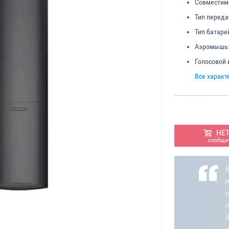
Совместим
Тип переда
Тип батаре
Аэромышь
Голосовой 
Все характ
НЕ
сообщит
В
о