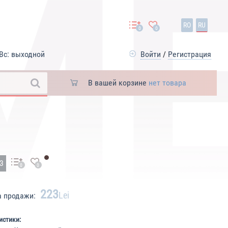
RO
RU
0
0
Вс: выходной
Войти
/
Регистрация
В вашей корзине
нет товара
23
0
0
223
Lei
а продажи:
истики: