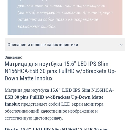
действительной только после подтверждения
(акцепта) менеджером компании. Администрация
оставляет за собой право на исправление
возможных ошибок.
Описание и полные характеристики
Описание:
Матрица для ноутбука 15.6" LED IPS Slim
N156HCA-E5B 30 pins FullHD w/oBrackets Up-
Down Matte Innolux
Матрица для ноутбука
15.6" LED IPS Slim N156HCA-
E5B 30 pins FullHD w/oBrackets Up-Down Matte
Innolux
представляет собой LED экран монитора,
обеспечивающий качественное изображение и
естественную цветопередачу.
Display 15.6" LED IPS Slim N156HCA-E5B 30 pins