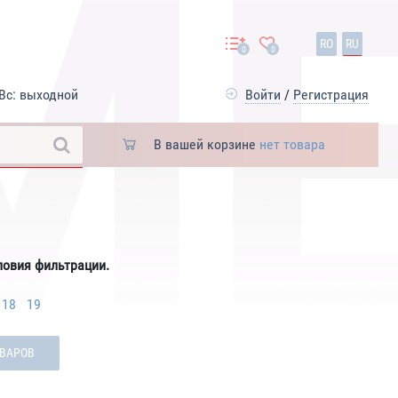
RO
RU
0
0
Вс: выходной
Войти
/
Регистрация
В вашей корзине
нет товара
ловия фильтрации.
18
19
ОВАРОВ