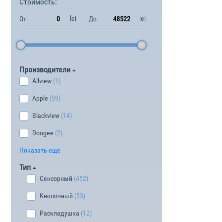
Стоимость:
lei
lei
От
До
Производители
Allview
(1)
Apple
(59)
Blackview
(14)
Doogee
(2)
Показать еще
Тип
Сенсорный
(452)
Кнопочный
(53)
Раскладушка
(12)