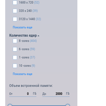
1600 x 720
(52)
320 x 240
(39)
3120 x 1440
(32)
Показать еще
Количество ядер
8 -cores
(404)
6 -cores
(59)
1 -cores
(37)
10 -cores
(9)
Показать еще
Объем встроенной памяти:
ГБ
ГБ
От
До