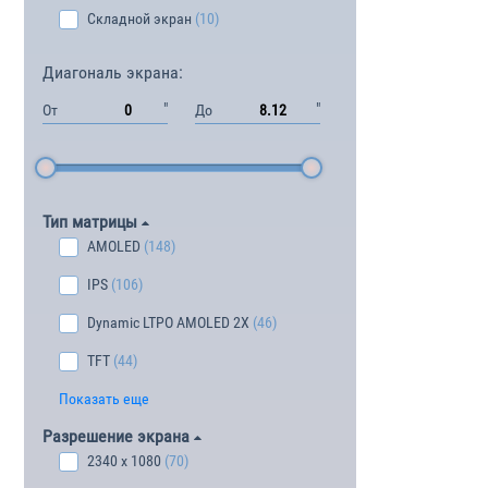
Складной экран
(10)
Диагональ экрана:
"
"
От
До
Тип матрицы
AMOLED
(148)
IPS
(106)
Dynamic LTPO AMOLED 2X
(46)
TFT
(44)
Показать еще
Разрешение экрана
2340 x 1080
(70)