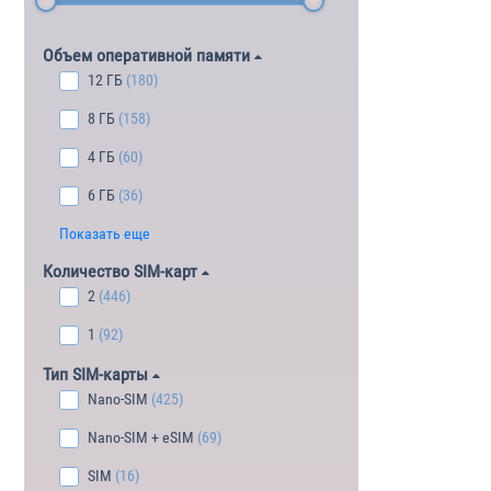
Объем оперативной памяти
12 ГБ
(180)
8 ГБ
(158)
4 ГБ
(60)
6 ГБ
(36)
Показать еще
Количество SIM-карт
2
(446)
1
(92)
Тип SIM-карты
Nano-SIM
(425)
Nano-SIM + eSIM
(69)
SIM
(16)