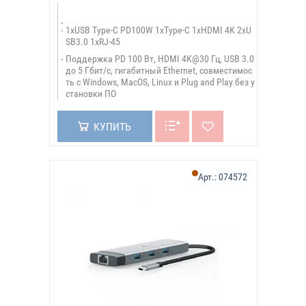
1xUSB Type-C PD100W 1xType-C 1xHDMI 4K 2xU
SB3.0 1xRJ-45
Поддержка PD 100 Вт, HDMI 4K@30 Гц, USB 3.0
до 5 Гбит/с, гигабитный Ethernet, совместимос
ть с Windows, MacOS, Linux и Plug and Play без у
становки ПО
КУПИТЬ
Арт.:
074572