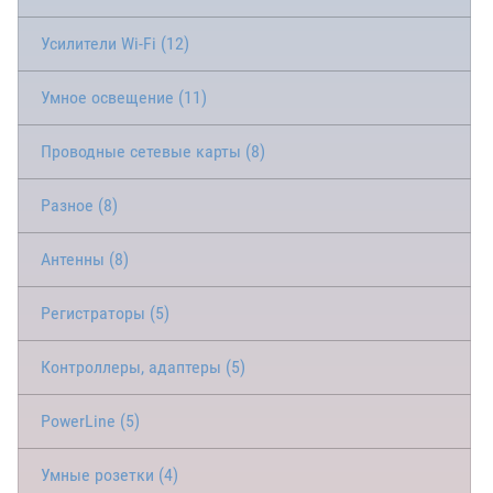
Усилители Wi-Fi (12)
Умное освещение (11)
Проводные сетевые карты (8)
Разное (8)
Антенны (8)
Регистраторы (5)
Контроллеры, адаптеры (5)
PowerLine (5)
Умные розетки (4)