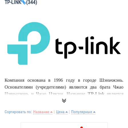
TP-LINK
(344)
Компания основана в 1996 году в городе Шэньчжэнь.
Основателями (учредителями) являются два брата Чжао
Цзяньцзюнь и Чжао Цзясин. Название
TP-Link
является
сокращением от «
Twisted Pair
» — витая пара, «
link
» —
соединение. Впоследствии
TP
стали трактовать как «
Trust
Сортировать по:
Название
Цена
Популярные
and Performance
».
В 2005 году вышла на мировой рынок. В 2007 году были