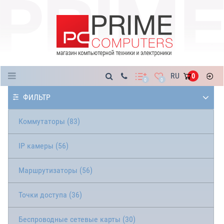
Каталог
RU
0
0
0
ФИЛЬТР
Коммутаторы (83)
IP камеры (56)
Маршрутизаторы (56)
Точки доступа (36)
Беспроводные сетевые карты (30)