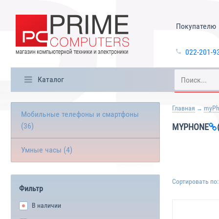
Покупателю
022-201-9
Каталог
Главная
myPh
Мобильные телефоны и смартфоны
(36)
MYPHONE
Умные часы (4)
Сортировать по:
Фильтр
В наличии