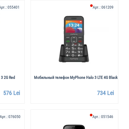
Арт.:
055401
Арт.:
061209
3 2G Red
Мобильный телефон MyPhone Halo 3 LTE 4G Black
576 Lei
734 Lei
Арт.:
076050
Арт.:
051546